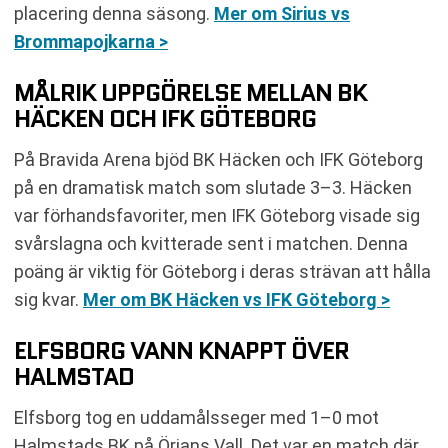
placering denna säsong.
Mer om Sirius vs
Brommapojkarna >
MÅLRIK UPPGÖRELSE MELLAN BK
HÄCKEN OCH IFK GÖTEBORG
På Bravida Arena bjöd BK Häcken och IFK Göteborg
på en dramatisk match som slutade 3–3. Häcken
var förhandsfavoriter, men IFK Göteborg visade sig
svårslagna och kvitterade sent i matchen. Denna
poäng är viktig för Göteborg i deras strävan att hålla
sig kvar.
Mer om BK Häcken vs IFK Göteborg >
ELFSBORG VANN KNAPPT ÖVER
HALMSTAD
Elfsborg tog en uddamålsseger med 1–0 mot
Halmstads BK på Örjans Vall. Det var en match där