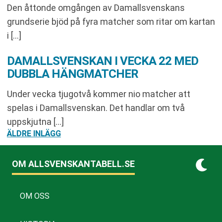
Den åttonde omgången av Damallsvenskans
grundserie bjöd på fyra matcher som ritar om kartan
i […]
DAMALLSVENSKAN I VECKA 22 MED
DUBBLA HÄNGMATCHER
Under vecka tjugotvå kommer nio matcher att
spelas i Damallsvenskan. Det handlar om två
uppskjutna […]
INLÄGGSNAVIGERING
ÄLDRE INLÄGG
OM ALLSVENSKANTABELL.SE
OM OSS