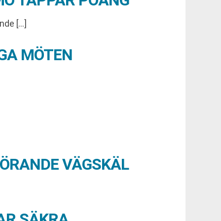
MÖ TAPPAR POÄNG
nde […]
IGA MÖTEN
GÖRANDE VÄGSKÄL
AR SÄKRA