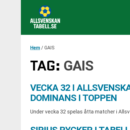
Hem
/
GAIS
TAG:
GAIS
VECKA 32 I ALLSVENS
DOMINANS I TOPPEN
Under vecka 32 spelas åtta matcher i All