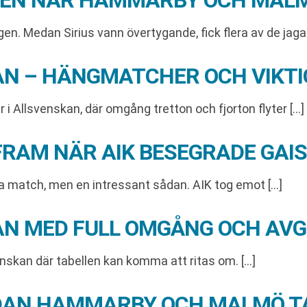
ELLEN NÄR HAMMARBY OCH MAL
n. Medan Sirius vann övertygande, fick flera av de jaga
KAN – HÄNGMATCHER OCH VIKT
 i Allsvenskan, där omgång tretton och fjorton flyter […]
FRAM NÄR AIK BESEGRADE GAIS
 match, men en intressant sådan. AIK tog emot […]
KAN MED FULL OMGÅNG OCH AV
nskan där tabellen kan komma att ritas om. […]
EDAN HAMMARBY OCH MALMÖ T