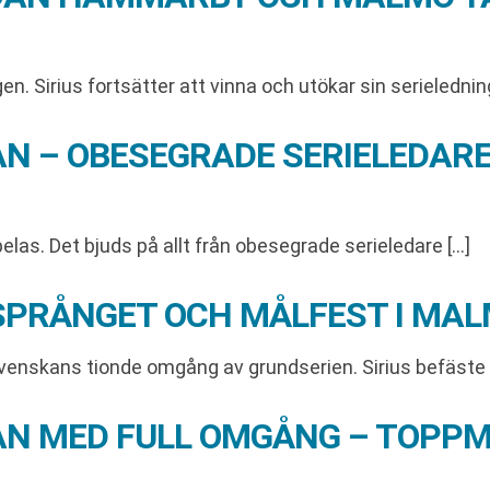
 Sirius fortsätter att vinna och utökar sin serieledning
AN – OBESEGRADE SERIELEDAR
as. Det bjuds på allt från obesegrade serieledare […]
RSPRÅNGET OCH MÅLFEST I MA
venskans tionde omgång av grundserien. Sirius befäste s
KAN MED FULL OMGÅNG – TOPP