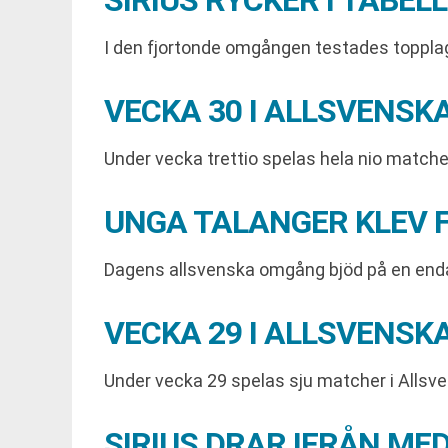
SIRIUS RYCKER I TAB
I den fjortonde omgången testades topplage
VECKA 30 I ALLSVENS
Under vecka trettio spelas hela nio matcher
UNGA TALANGER KLEV 
Dagens allsvenska omgång bjöd på en enda
VECKA 29 I ALLSVENS
Under vecka 29 spelas sju matcher i Allsve
SIRIUS DRAR IFRÅN M