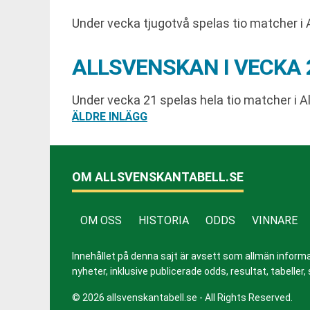
Under vecka tjugotvå spelas tio matcher i 
ALLSVENSKAN I VECKA 
Under vecka 21 spelas hela tio matcher i A
INLÄGGSNAVIGERING
ÄLDRE INLÄGG
OM ALLSVENSKANTABELL.SE
OM OSS
HISTORIA
ODDS
VINNARE
Innehållet på denna sajt är avsett som allmän informatio
nyheter, inklusive publicerade odds, resultat, tabell
© 2026 allsvenskantabell.se - All Rights Reserved.