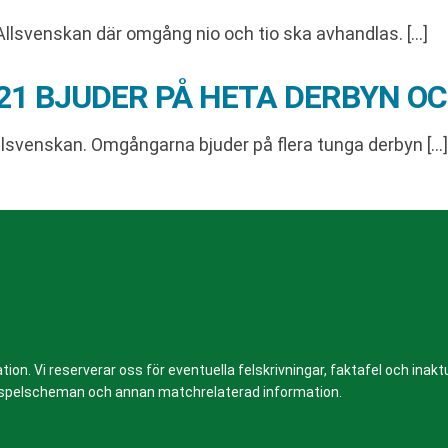
Allsvenskan där omgång nio och tio ska avhandlas. […]
21 BJUDER PÅ HETA DERBYN O
llsvenskan. Omgångarna bjuder på flera tunga derbyn […]
n. Vi reserverar oss för eventuella felskrivningar, faktafel och inaktue
er, spelscheman och annan matchrelaterad information.