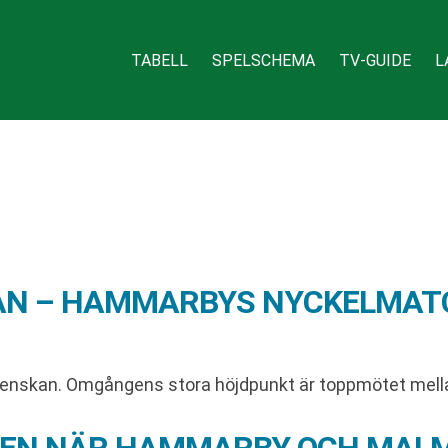
TABELL
SPELSCHEMA
TV-GUIDE
L
KAN – HAMMARBYS NYCKELMATC
svenskan. Omgångens stora höjdpunkt är toppmötet mel