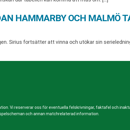
EDAN HAMMARBY OCH MALMÖ T
 Sirius fortsätter att vinna och utökar sin serieledning
n. Vi reserverar oss för eventuella felskrivningar, faktafel och inaktue
er, spelscheman och annan matchrelaterad information.