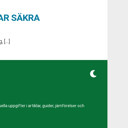
AR SÄKRA
, […]
lla uppgifter i artiklar, guider, jämförelser och