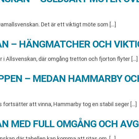
amallsvenskan. Det är ett viktigt möte som […]
KAN – HÄNGMATCHER OCH VIKT
 i Allsvenskan, där omgång tretton och fjorton flyter […]
 TOPPEN – MEDAN HAMMARBY OC
s fortsätter att vinna, Hammarby tog en stabil seger […]
KAN MED FULL OMGÅNG OCH AV
nskan där tabellen kan komma att ritas om. […]