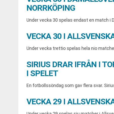
NORRKÖPING
Under vecka 30 spelas endast en match i D
VECKA 30 I ALLSVENS
Under vecka trettio spelas hela nio matcher
SIRIUS DRAR IFRÅN I
I SPELET
En fotbollssöndag som gav flera svar. Siriu
VECKA 29 I ALLSVENS
Under vecka 29 spelas sju matcher i Allsve