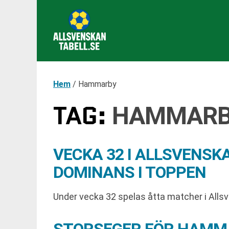
Hem
/
Hammarby
TAG:
HAMMAR
VECKA 32 I ALLSVENS
DOMINANS I TOPPEN
Under vecka 32 spelas åtta matcher i All