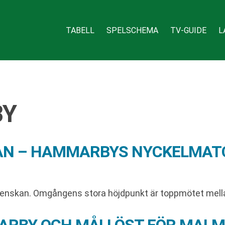
TABELL
SPELSCHEMA
TV-GUIDE
L
BY
KAN – HAMMARBYS NYCKELMATC
svenskan. Omgångens stora höjdpunkt är toppmötet mel