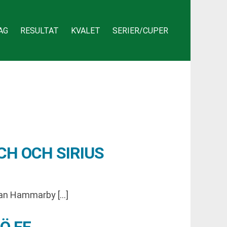
AG
RESULTAT
KVALET
SERIER/CUPER
H OCH SIRIUS
lan Hammarby […]