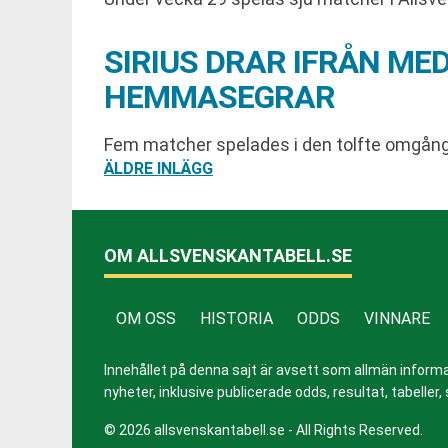
SIRIUS DRAR IFRÅN M
HEMMASEGRAR
Fem matcher spelades i den tolfte omgången.
INLÄGGSNAVIGERING
ÄLDRE INLÄGG
OM ALLSVENSKANTABELL.SE
OM OSS
HISTORIA
ODDS
VINNARE
Innehållet på denna sajt är avsett som allmän informatio
nyheter, inklusive publicerade odds, resultat, tabell
© 2026 allsvenskantabell.se - All Rights Reserved.