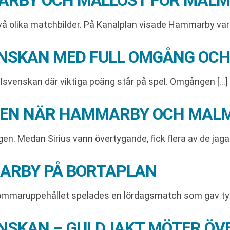
ARBY OCH MÅLLÖST FÖR MALM
vå olika matchbilder. På Kanalplan visade Hammarby varf
ENSKAN MED FULL OMGÅNG OCH
lsvenskan där viktiga poäng står på spel. Omgången […]
ELLEN NÄR HAMMARBY OCH MAL
n. Medan Sirius vann övertygande, fick flera av de jaga
ARBY PÅ BORTAPLAN
sommaruppehållet spelades en lördagsmatch som gav ty
ENSKAN – GULDJAKT MÖTER ÖV