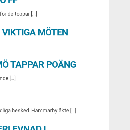
Ö FF
ör de toppar […]
 VIKTIGA MÖTEN
MÖ TAPPAR POÄNG
nde […]
dliga besked. Hammarby åkte […]
ERLEVNAD I