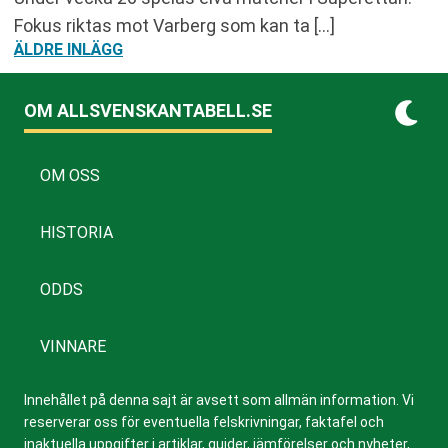
Fokus riktas mot Varberg som kan ta […]
INLÄGGSNAVIGERING
ÄLDRE INLÄGG
OM ALLSVENSKANTABELL.SE
OM OSS
HISTORIA
ODDS
VINNARE
Innehållet på denna sajt är avsett som allmän information. Vi
reserverar oss för eventuella felskrivningar, faktafel och
inaktuella uppgifter i artiklar, guider, jämförelser och nyheter,