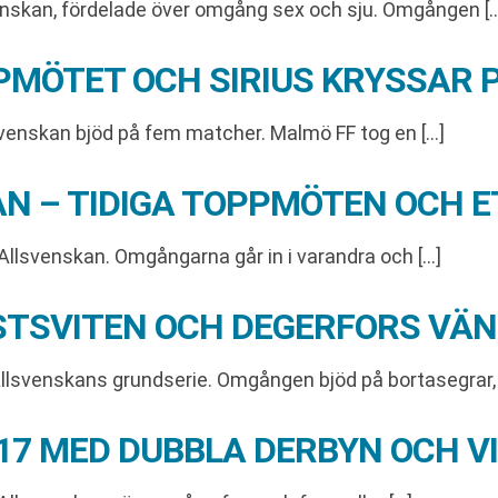
enskan, fördelade över omgång sex och sju. Omgången [
MÖTET OCH SIRIUS KRYSSAR P
venskan bjöd på fem matcher. Malmö FF tog en […]
AN – TIDIGA TOPPMÖTEN OCH 
Allsvenskan. Omgångarna går in i varandra och […]
NSTSVITEN OCH DEGERFORS V
llsvenskans grundserie. Omgången bjöd på bortasegrar,
17 MED DUBBLA DERBYN OCH V