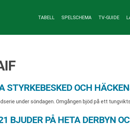
TABELL
SPELSCHEMA
TV-GUIDE
L
AIF
A STYRKEBESKED OCH HÄCKEN
ndserie under söndagen. Omgången bjöd på ett tungvikt
21 BJUDER PÅ HETA DERBYN O