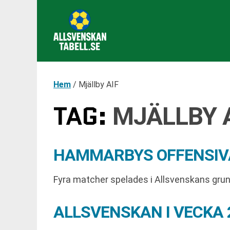
Hem
/
Mjällby AIF
TAG:
MJÄLLBY 
HAMMARBYS OFFENSIV
Fyra matcher spelades i Allsvenskans gru
ALLSVENSKAN I VECKA 