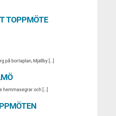
TT TOPPMÖTE
 på bortaplan, Mjällby […]
LMÖ
de hemmasegrar och […]
TOPPMÖTEN