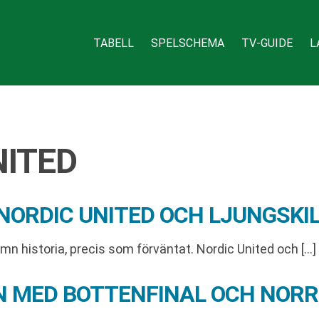
TABELL
SPELSCHEMA
TV-GUIDE
L
NITED
ORDIC UNITED OCH LJUNGSKIL
n historia, precis som förväntat. Nordic United och […]
AN MED BOTTENFINAL OCH NOR