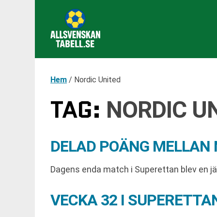
Hem
/
Nordic United
TAG:
NORDIC U
DELAD POÄNG MELLAN N
Dagens enda match i Superettan blev en jäm
VECKA 32 I SUPERETT