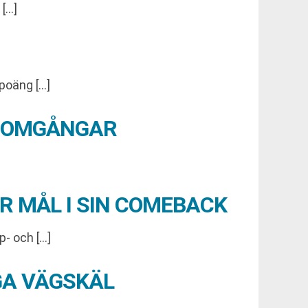
[…]
 poäng […]
A OMGÅNGAR
R MÅL I SIN COMEBACK
p- och […]
NGA VÄGSKÄL