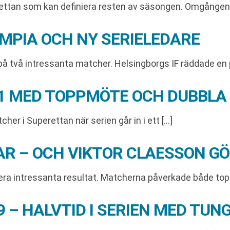
rettan som kan definiera resten av säsongen. Omgången 
YMPIA OCH NY SERIELEDARE
 på två intressanta matcher. Helsingborgs IF räddade en
31 MED TOPPMÖTE OCH DUBBL
her i Superettan när serien går in i ett […]
R – OCH VIKTOR CLAESSON GÖ
era intressanta resultat. Matcherna påverkade både top
9 – HALVTID I SERIEN MED TU