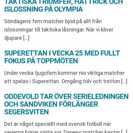
TAKTISKA TRIUMFER, HATTRICK OCH
ISLOSSNING PÅ OLYMPIA
Söndagens fem matcher bjöd på allt från
islossningar till taktiska låsningar. När vi kliver
djupare […]
SUPERETTAN I VECKA 25 MED FULLT
FOKUS PÅ TOPPMÖTEN
Under vecka tjugofem kommer nio viktiga matcher
att spelas i Superettan. Omgång tolv och tretton […]
ODDEVOLD TAR ÖVER SERIELEDNINGEN
OCH SANDVIKEN FÖRLÄNGER
SEGERSVITEN
Det är något speciellt med svensk fotboll när
serierna börjar sätta sig. Dagens matcher kastar […]