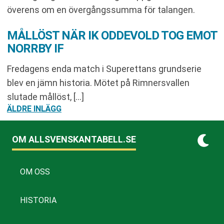
överens om en övergångssumma för talangen.
MÅLLÖST NÄR IK ODDEVOLD TOG EMOT
NORRBY IF
Fredagens enda match i Superettans grundserie
blev en jämn historia. Mötet på Rimnersvallen
slutade mållöst, […]
INLÄGGSNAVIGERING
ÄLDRE INLÄGG
OM ALLSVENSKANTABELL.SE
OM OSS
HISTORIA