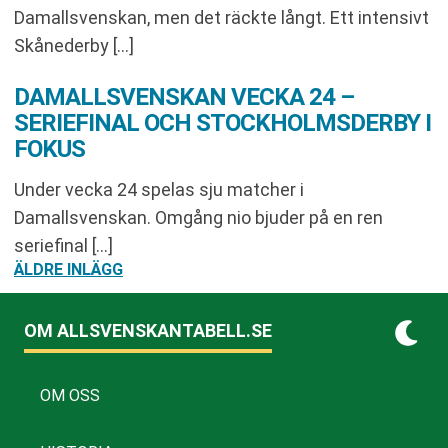
Damallsvenskan, men det räckte långt. Ett intensivt
Skånederby […]
DAMALLSVENSKAN VECKA 24 –
SERIEFINAL OCH STOCKHOLMSDERBY I
FOKUS
Under vecka 24 spelas sju matcher i
Damallsvenskan. Omgång nio bjuder på en ren
seriefinal […]
INLÄGGSNAVIGERING
ÄLDRE INLÄGG
OM ALLSVENSKANTABELL.SE
OM OSS