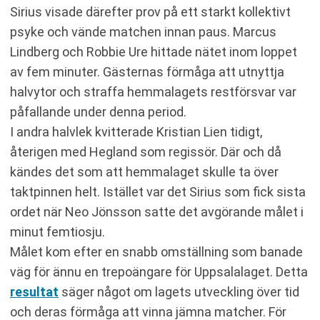
Sirius visade därefter prov på ett starkt kollektivt
psyke och vände matchen innan paus. Marcus
Lindberg och Robbie Ure hittade nätet inom loppet
av fem minuter. Gästernas förmåga att utnyttja
halvytor och straffa hemmalagets restförsvar var
påfallande under denna period.
I andra halvlek kvitterade Kristian Lien tidigt,
återigen med Hegland som regissör. Där och då
kändes det som att hemmalaget skulle ta över
taktpinnen helt. Istället var det Sirius som fick sista
ordet när Neo Jönsson satte det avgörande målet i
minut femtiosju.
Målet kom efter en snabb omställning som banade
väg för ännu en trepoängare för Uppsalalaget. Detta
resultat
säger något om lagets utveckling över tid
och deras förmåga att vinna jämna matcher. För