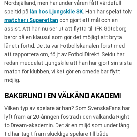
Nordsjälland, men har under våren fått värdefull
speltid på
lån hos Ljungskile SK
. Han har spelat tolv
matcher i Superettan
och gjort ett mål och en
assist. Att han nu ser ut att flytta till IFK Göteborg
beror på en klausul som gör det möjligt att bryta
lånet i förtid. Detta var Fotbollskanalen först med
att rapportera om, följt av FotbollDirekt. Seidu har
redan meddelat Ljungskile att han har gjort sin sista
match för klubben, vilket gör en omedelbar flytt
möjlig.
BAKGRUND I EN VÄLKÄND AKADEMI
Vilken typ av spelare är han? Som SvenskaFans har
lyft fram är 20-åringen fostrad i den välkända Right
to Dream-akademin. Det är en miljö som under lång
tid har tagit fram skickliga spelare till både