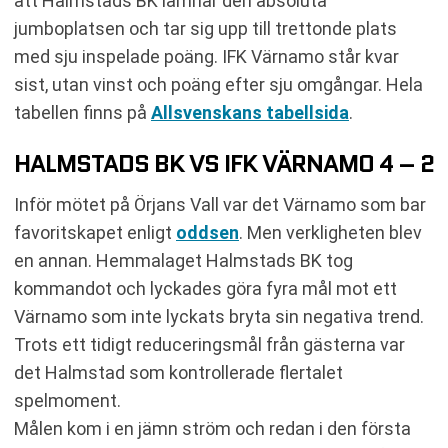
att Halmstads BK lämnar den absoluta
jumboplatsen och tar sig upp till trettonde plats
med sju inspelade poäng. IFK Värnamo står kvar
sist, utan vinst och poäng efter sju omgångar. Hela
tabellen finns på
Allsvenskans tabellsida
.
HALMSTADS BK VS IFK VÄRNAMO 4 – 2
Inför mötet på Örjans Vall var det Värnamo som bar
favoritskapet enligt
oddsen
. Men verkligheten blev
en annan. Hemmalaget Halmstads BK tog
kommandot och lyckades göra fyra mål mot ett
Värnamo som inte lyckats bryta sin negativa trend.
Trots ett tidigt reduceringsmål från gästerna var
det Halmstad som kontrollerade flertalet
spelmoment.
Målen kom i en jämn ström och redan i den första