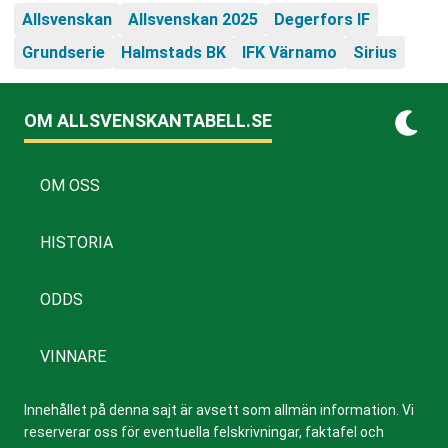
Allsvenskan
Allsvenskan 2025
Degerfors IF
Grundserie
Halmstads BK
IFK Värnamo
Sirius
OM ALLSVENSKANTABELL.SE
OM OSS
HISTORIA
ODDS
VINNARE
Innehållet på denna sajt är avsett som allmän information. Vi
reserverar oss för eventuella felskrivningar, faktafel och