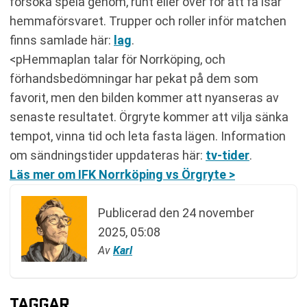
försöka spela genom, runt eller över för att få isär
hemmaförsvaret. Trupper och roller inför matchen
finns samlade här:
lag
.
<pHemmaplan talar för Norrköping, och
förhandsbedömningar har pekat på dem som
favorit, men den bilden kommer att nyanseras av
senaste resultatet. Örgryte kommer att vilja sänka
tempot, vinna tid och leta fasta lägen. Information
om sändningstider uppdateras här:
tv-tider
.
Läs mer om IFK Norrköping vs Örgryte >
Publicerad den
24 november
2025, 05:08
Av
Karl
TAGGAR