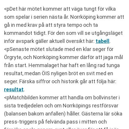
<pDet här mötet kommer att väga tungt för vilka
som spelar i serien nästa år. Norrköping kommer att
gå in med krav på att styra tempo och ta
kommandot tidigt. För den som vill se utgångsläget
inför avspark gäller aktuell översikt här:
tabell
.
<pSenaste mötet slutade med en klar seger för
Örgryte, och Norrköping kommer därför att jaga mål
från start. Hemmalaget har haft en lång rad tunga
resultat, medan ÖIS nyligen bröt en svit med en
seger. Färska siffror och historik går att följa här:
resultat
.
<pMatchbilden kommer att handla om bollvinster i
sista tredjedelen och om Norrköpings restförsvar
(balansen bakom anfallen) håller. Gästerna lär söka
press-triggers på felvända pass i mitten och