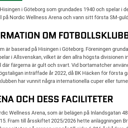
 Hisingen i Göteborg som grundades 1940 och spelar i de
l på Nordic Wellness Arena och vann sitt första SM-guld
RMATION OM FOTBOLLSKLUB
om är baserad på Hisingen i Göteborg. Föreningen grund
spelar i Allsvenskan, vilket är den allra högsta divisione
är färgerna är gult och svart. Vid bortamatcher använder
 högstaligan inträffade år 2022, då BK Häcken för första 
lubben har vunnit några internationella cuper eller turne
NA OCH DESS FACILITETER
c Wellness Arena, som är belägen på Inlandsgatan 48
2015. Fram till årsskiftet 2025/2026 hette anläggningen 