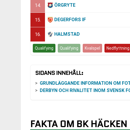
ÖRGRYTE
14.
DEGERFORS IF
15.
HALMSTAD
16.
Qualifying
Qualifying
Kvalspel
Nedflyttning
SIDANS INNEHÅLL:
GRUNDLÄGGANDE INFORMATION OM FOTBOLLSKLUBB
DERBYN OCH RIVALITET INOM SVENSK FOTBO
FAKTA OM BK HÄCKEN