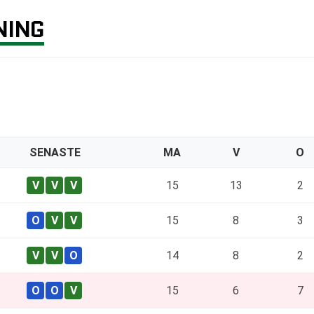
NING
SENASTE
MA
V
O
15
13
2
15
8
3
14
8
2
15
6
7