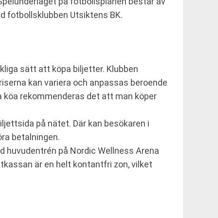
Spelunderlaget på fotbollsplanen består av
d fotbollsklubben Utsiktens BK.
iga sätt att köpa biljetter. Klubben
tpriserna kan variera och anpassas beroende
lippa köa rekommenderas det att man köper
ljettsida på nätet. Där kan besökaren i
öra betalningen.
 vid huvudentrén på Nordic Wellness Arena
ttkassan är en helt kontantfri zon, vilket