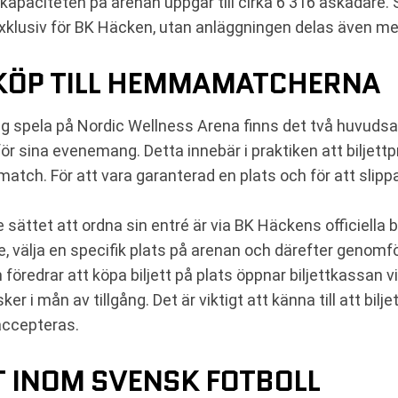
apaciteten på arenan uppgår till cirka 6 316 åskådare. 
exklusiv för BK Häcken, utan anläggningen delas även me
TKÖP TILL HEMMAMATCHERNA
g spela på Nordic Wellness Arena finns det två huvudsakl
ör sina evenemang. Detta innebär i praktiken att biljet
ik match. För att vara garanterad en plats och för att s
ättet att ordna sin entré är via BK Häckens officiella bi
se, välja en specifik plats på arenan och därefter genomf
föredrar att köpa biljett på plats öppnar biljettkassan
r i mån av tillgång. Det är viktigt att känna till att bilje
accepteras.
T INOM SVENSK FOTBOLL