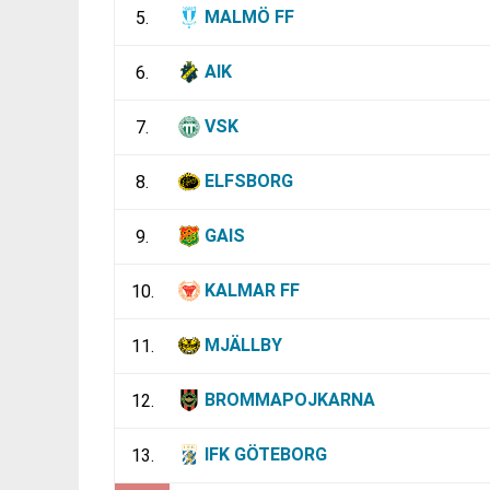
MALMÖ FF
5.
AIK
6.
VSK
7.
ELFSBORG
8.
GAIS
9.
KALMAR FF
10.
MJÄLLBY
11.
BROMMAPOJKARNA
12.
IFK GÖTEBORG
13.