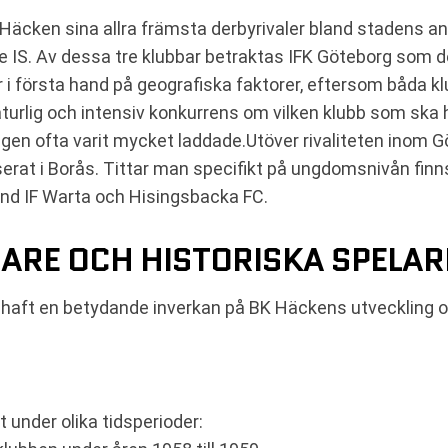
Häcken sina allra främsta derbyrivaler bland stadens an
e IS. Av dessa tre klubbar betraktas IFK Göteborg som de
 i första hand på geografiska faktorer, eftersom båda 
urlig och intensiv konkurrens om vilken klubb som ska 
agen ofta varit mycket laddade.Utöver rivaliteten inom 
aserat i Borås. Tittar man specifikt på ungdomsnivån fi
land IF Warta och Hisingsbacka FC.
ARE OCH HISTORISKA SPELAR
er haft en betydande inverkan på BK Häckens utveckling
 under olika tidsperioder: