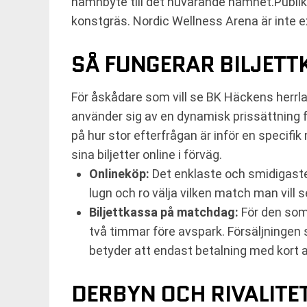
namnbyte till det nuvarande namnet.Publikk
konstgräs. Nordic Wellness Arena är inte 
SÅ FUNGERAR BILJET
För åskådare som vill se BK Häckens herrla
använder sig av en dynamisk prissättning f
på hur stor efterfrågan är inför en specif
sina biljetter online i förväg.
Onlineköp:
Det enklaste och smidigaste s
lugn och ro välja vilken match man vill 
Biljettkassa på matchdag:
För den som 
två timmar före avspark. Försäljningen ske
betyder att endast betalning med kort 
DERBYN OCH RIVALITE