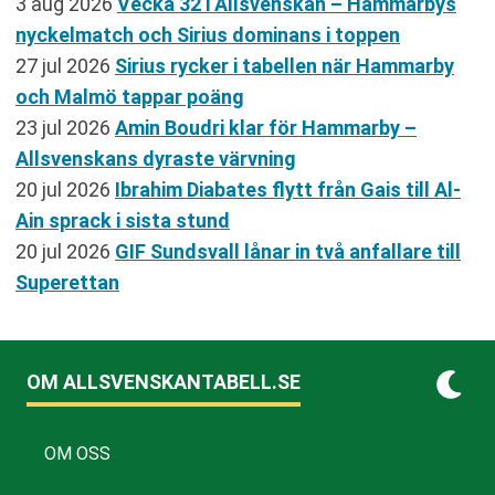
3 aug 2026
Vecka 32 i Allsvenskan – Hammarbys
nyckelmatch och Sirius dominans i toppen
27 jul 2026
Sirius rycker i tabellen när Hammarby
och Malmö tappar poäng
23 jul 2026
Amin Boudri klar för Hammarby –
Allsvenskans dyraste värvning
20 jul 2026
Ibrahim Diabates flytt från Gais till Al-
Ain sprack i sista stund
20 jul 2026
GIF Sundsvall lånar in två anfallare till
Superettan
OM ALLSVENSKANTABELL.SE
OM OSS