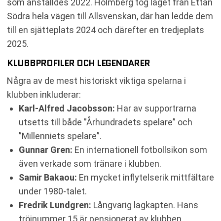
som anställdes 2022. Holmberg tog laget från Ettan
Södra hela vägen till Allsvenskan, där han ledde dem
till en sjätteplats 2024 och därefter en tredjeplats
2025.
KLUBBPROFILER OCH LEGENDARER
Några av de mest historiskt viktiga spelarna i
klubben inkluderar:
Karl-Alfred Jacobsson:
Har av supportrarna
utsetts till både ”Århundradets spelare” och
”Millenniets spelare”.
Gunnar Gren:
En internationell fotbollsikon som
även verkade som tränare i klubben.
Samir Bakaou:
En mycket inflytelserik mittfältare
under 1980-talet.
Fredrik Lundgren:
Långvarig lagkapten. Hans
tröjnummer 15 är pensionerat av klubben.