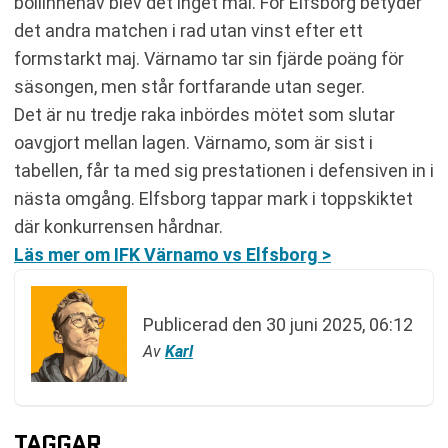
bollinnehav blev det inget mål. För Elfsborg betyder
det andra matchen i rad utan vinst efter ett
formstarkt maj. Värnamo tar sin fjärde poäng för
säsongen, men står fortfarande utan seger.
Det är nu tredje raka inbördes mötet som slutar
oavgjort mellan lagen. Värnamo, som är sist i
tabellen, får ta med sig prestationen i defensiven in i
nästa omgång. Elfsborg tappar mark i toppskiktet
där konkurrensen hårdnar.
Läs mer om IFK Värnamo vs Elfsborg >
Publicerad den
30 juni 2025, 06:12
Av
Karl
TAGGAR