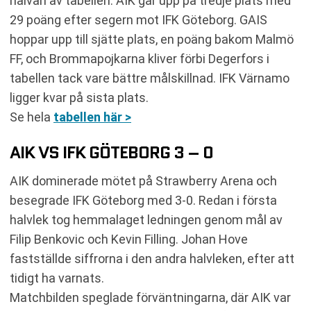
halvan av tabellen. AIK går upp på tredje plats med
29 poäng efter segern mot IFK Göteborg. GAIS
hoppar upp till sjätte plats, en poäng bakom Malmö
FF, och Brommapojkarna kliver förbi Degerfors i
tabellen tack vare bättre målskillnad. IFK Värnamo
ligger kvar på sista plats.
Se hela
tabellen här >
AIK VS IFK GÖTEBORG 3 – 0
AIK dominerade mötet på Strawberry Arena och
besegrade IFK Göteborg med 3-0. Redan i första
halvlek tog hemmalaget ledningen genom mål av
Filip Benkovic och Kevin Filling. Johan Hove
fastställde siffrorna i den andra halvleken, efter att
tidigt ha varnats.
Matchbilden speglade förväntningarna, där AIK var