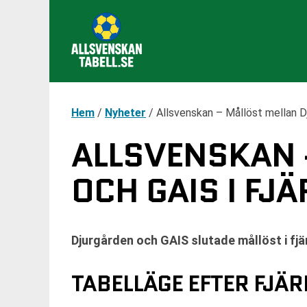
Hem
/
Nyheter
/
Allsvenskan – Mållöst mellan D
ALLSVENSKAN 
OCH GAIS I F
Djurgården och GAIS slutade mållöst i fj
TABELLÄGE EFTER FJÄ