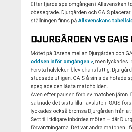
Efter fjärde spelomgången i Allsvenskan to
obesegrade. Djurgården och GAIS placerar si
ställningen finns på
Allsvenskans tabellsi
DJURGÅRDEN VS GAIS 
Mötet på 3Arena mellan Djurgården och GAI
oddsen inför omgången >
, men lyckades i
Första halvleken blev chansfattig. Djurgår
studsade ut igen. GAIS å sin sida hotade s
speglade den låsta matchbilden.
Även efter pausen förblev matchen jämn. 
saknade det sista lilla i avsluten. GAIS f
lyckades också bromsa Djurgården från att 
Sett till tidigare inbördes möten – där Dju
förväntningarna. Det var andra matchen i fö