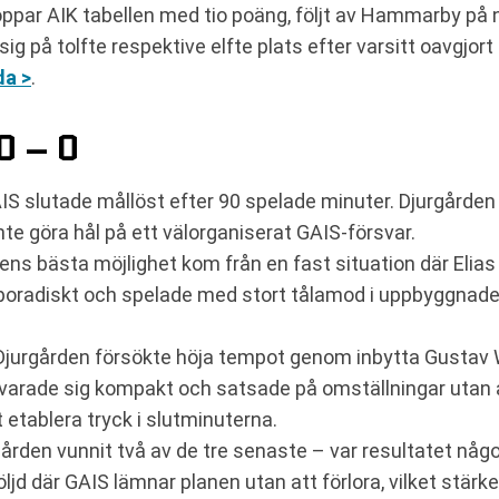
ppar AIK tabellen med tio poäng, följt av Hammarby på n
g på tolfte respektive elfte plats efter varsitt oavgjor
da >
.
0 – 0
S slutade mållöst efter 90 spelade minuter. Djurgården 
nte göra hål på ett välorganiserat GAIS-försvar.
dens bästa möjlighet kom från en fast situation där Elia
poradiskt och spelade med stort tålamod i uppbyggnaden
Djurgården försökte höja tempot genom inbytta Gustav
örsvarade sig kompakt och satsade på omställningar uta
etablera tryck i slutminuterna.
rgården vunnit två av de tre senaste – var resultatet någ
ljd där GAIS lämnar planen utan att förlora, vilket stärk