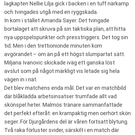
lagkapten Nellie Lilja gick i backen i en tuff närkamp
och tvingades utgå med en ryggskada.
In kom i stället Amanda Sayer. Det tvingade
bortalaget att skruva på sin taktiska plan, att hitta
nya uppspelspunkter och presstriggers. Det tog sin
tid. Men i den trettionionde minuten kom
avgörandet – om än på ett högst slumpartat sätt.
Miljana Ivanovic skickade iväg ett ganska löst
avslut som på något märkligt vis letade sig hela
vägen in i nät.
Det blev matchens enda mål. Det var en matchbild
där blåklädda arbetsinsatser trumfade allt vad
skönspel heter. Malmös tränare sammanfattade
det perfekt efteråt: en krampaktig men oerhört skön
seger. För Djurgårdens del är våren fortsatt blytung.
Två raka förluster svider, särskilt i en match där