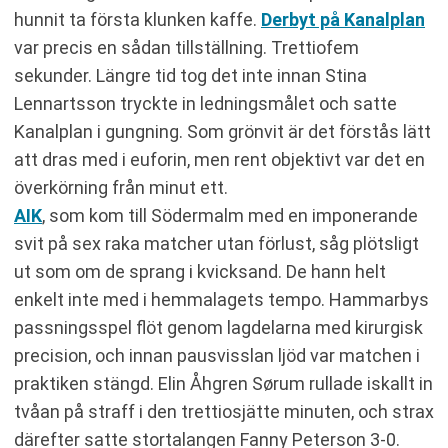
hunnit ta första klunken kaffe.
Derbyt på Kanalplan
var precis en sådan tillställning. Trettiofem
sekunder. Längre tid tog det inte innan Stina
Lennartsson tryckte in ledningsmålet och satte
Kanalplan i gungning. Som grönvit är det förstås lätt
att dras med i euforin, men rent objektivt var det en
överkörning från minut ett.
AIK
, som kom till Södermalm med en imponerande
svit på sex raka matcher utan förlust, såg plötsligt
ut som om de sprang i kvicksand. De hann helt
enkelt inte med i hemmalagets tempo. Hammarbys
passningsspel flöt genom lagdelarna med kirurgisk
precision, och innan pausvisslan ljöd var matchen i
praktiken stängd. Elin Åhgren Sørum rullade iskallt in
tvåan på straff i den trettiosjätte minuten, och strax
därefter satte stortalangen Fanny Peterson 3-0.