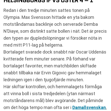
HELSINGBORGS IF VS ÖSTER 4 – 1
Redan i den tredje minuten sattes tonen på
Olympia. Max Svensson hittade en yta bakom
motståndarnas backlinje och serverade Demba
N’Diaye, som distinkt satte bollen i nät. Det är precis
den typen av djupledslöpningar vi försöker nöta in
med mitt P11-lag på helgerna.
Bortalaget svarade dock snabbt när Oscar Uddenäs
kvitterade fem minuter senare. På förhand var
bortalaget favoriter, men matchbilden skiftade
snabbt tillbaka när Ervin Gigovic gav hemmalaget
ledningen igen i den tjugofjärde minuten.
Här skiftar kontrollen, och hemmalagets förmåga
att vinna boll i sista tredjedelen (ytan närmast
motståndarens mål) blev avgörande. Det påminde
om det höga tempo man ofta ser i
Damallsvenskan
,