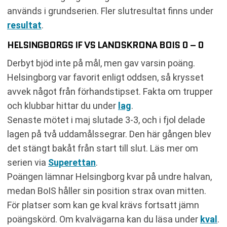
används i grundserien. Fler slutresultat finns under
resultat
.
HELSINGBORGS IF VS LANDSKRONA BOIS 0 – 0
Derbyt bjöd inte på mål, men gav varsin poäng.
Helsingborg var favorit enligt oddsen, så krysset
avvek något från förhandstipset. Fakta om trupper
och klubbar hittar du under
lag
.
Senaste mötet i maj slutade 3-3, och i fjol delade
lagen på två uddamålssegrar. Den här gången blev
det stängt bakåt från start till slut. Läs mer om
serien via
Superettan
.
Poängen lämnar Helsingborg kvar på undre halvan,
medan BoIS håller sin position strax ovan mitten.
För platser som kan ge kval krävs fortsatt jämn
poängskörd. Om kvalvägarna kan du läsa under
kval
.