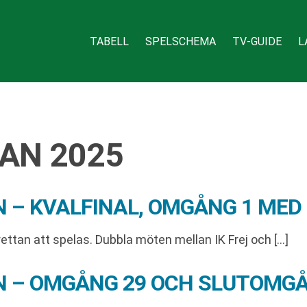
TABELL
SPELSCHEMA
TV-GUIDE
L
AN 2025
N – KVALFINAL, OMGÅNG 1 ME
ttan att spelas. Dubbla möten mellan IK Frej och […]
AN – OMGÅNG 29 OCH SLUTOMGÅ