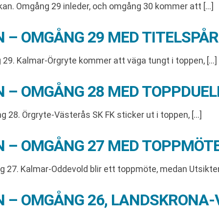
an. Omgång 29 inleder, och omgång 30 kommer att […]
N – OMGÅNG 29 MED TITELSPÅ
29. Kalmar-Örgryte kommer att väga tungt i toppen, […]
AN – OMGÅNG 28 MED TOPPDUE
28. Örgryte-Västerås SK FK sticker ut i toppen, […]
N – OMGÅNG 27 MED TOPPMÖTE
 27. Kalmar-Oddevold blir ett toppmöte, medan Utsikten
AN – OMGÅNG 26, LANDSKRONA