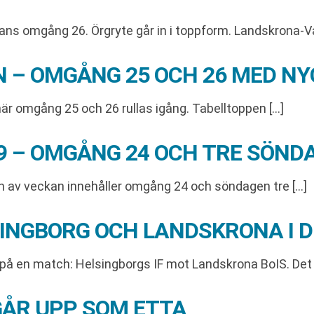
ans omgång 26. Örgryte går in i toppform. Landskrona-V
N – OMGÅNG 25 OCH 26 MED N
är omgång 25 och 26 rullas igång. Tabelltoppen […]
39 – OMGÅNG 24 OCH TRE SÖN
n av veckan innehåller omgång 24 och söndagen tre […]
INGBORG OCH LANDSKRONA I 
på en match: Helsingborgs IF mot Landskrona BoIS. Det 
GÅR UPP SOM ETTA