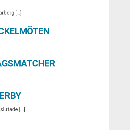
arberg […]
YCKELMÖTEN
DAGSMATCHER
DERBY
slutade […]