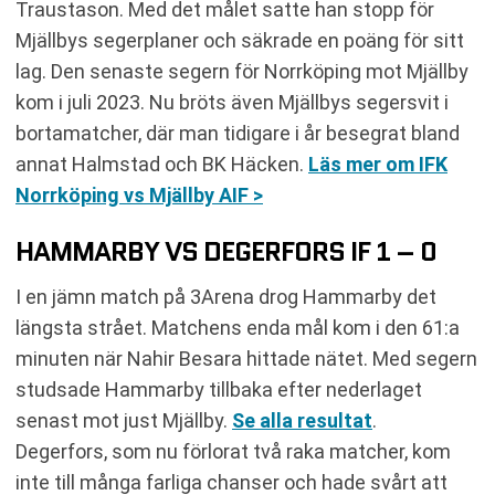
Traustason. Med det målet satte han stopp för
Mjällbys segerplaner och säkrade en poäng för sitt
lag. Den senaste segern för Norrköping mot Mjällby
kom i juli 2023. Nu bröts även Mjällbys segersvit i
bortamatcher, där man tidigare i år besegrat bland
annat Halmstad och BK Häcken.
Läs mer om IFK
Norrköping vs Mjällby AIF >
HAMMARBY VS DEGERFORS IF 1 – 0
I en jämn match på 3Arena drog Hammarby det
längsta strået. Matchens enda mål kom i den 61:a
minuten när Nahir Besara hittade nätet. Med segern
studsade Hammarby tillbaka efter nederlaget
senast mot just Mjällby.
Se alla resultat
.
Degerfors, som nu förlorat två raka matcher, kom
inte till många farliga chanser och hade svårt att