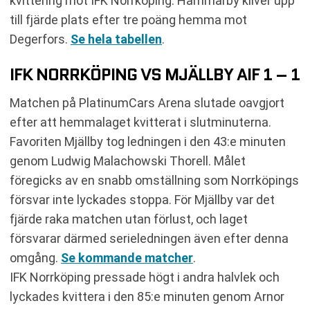
kvittering mot IFK Norrköping. Hammarby kliver upp
till fjärde plats efter tre poäng hemma mot
Degerfors.
Se hela tabellen
.
IFK NORRKÖPING VS MJÄLLBY AIF 1 – 1
Matchen på PlatinumCars Arena slutade oavgjort
efter att hemmalaget kvitterat i slutminuterna.
Favoriten Mjällby tog ledningen i den 43:e minuten
genom Ludwig Malachowski Thorell. Målet
föregicks av en snabb omställning som Norrköpings
försvar inte lyckades stoppa. För Mjällby var det
fjärde raka matchen utan förlust, och laget
försvarar därmed serieledningen även efter denna
omgång.
Se kommande matcher
.
IFK Norrköping pressade högt i andra halvlek och
lyckades kvittera i den 85:e minuten genom Arnor