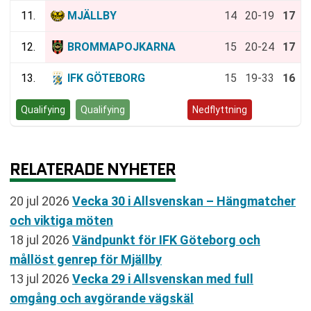
11.
MJÄLLBY
14
20-19
17
12.
BROMMAPOJKARNA
15
20-24
17
13.
IFK GÖTEBORG
15
19-33
16
Qualifying
Qualifying
Kvalspel
Nedflyttning
RELATERADE NYHETER
20 jul 2026
Vecka 30 i Allsvenskan – Hängmatcher
och viktiga möten
18 jul 2026
Vändpunkt för IFK Göteborg och
mållöst genrep för Mjällby
13 jul 2026
Vecka 29 i Allsvenskan med full
omgång och avgörande vägskäl