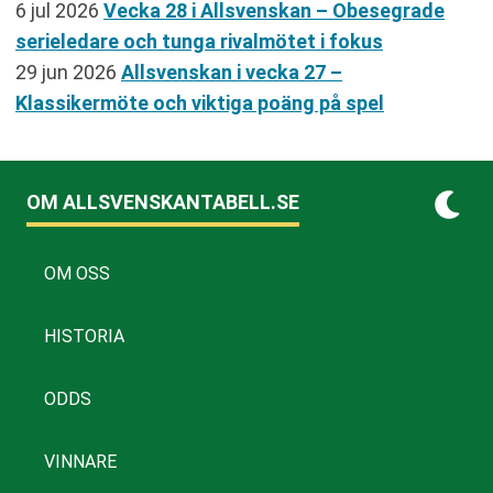
6 jul 2026
Vecka 28 i Allsvenskan – Obesegrade
serieledare och tunga rivalmötet i fokus
29 jun 2026
Allsvenskan i vecka 27 –
Klassikermöte och viktiga poäng på spel
OM ALLSVENSKANTABELL.SE
OM OSS
HISTORIA
ODDS
VINNARE