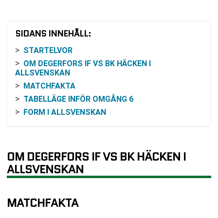
SIDANS INNEHÅLL:
STARTELVOR
OM DEGERFORS IF VS BK HÄCKEN I
ALLSVENSKAN
MATCHFAKTA
TABELLÄGE INFÖR OMGÅNG 6
FORM I ALLSVENSKAN
INBÖRDES MÖTEN
ODDSEN OCH FÖRHANDSBILDEN
HUR MATCHEN KAN FÖLJAS
OM DEGERFORS IF VS BK HÄCKEN I
KLUBBARNA I KORTHET
ALLSVENSKAN
DET NÄRMASTE SPELSCHEMAT
VANLIGA FRÅGOR OM DEGERFORS IF VS BK
MATCHFAKTA
HÄCKEN
SENASTE RESULTAT DEGERFORS IF