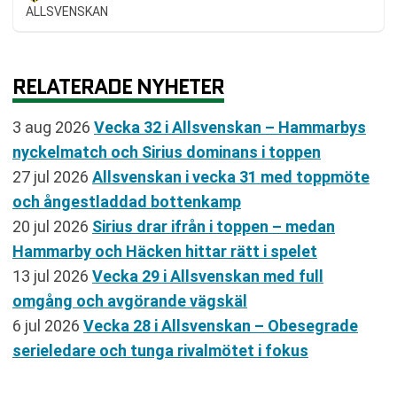
ALLSVENSKAN
RELATERADE NYHETER
3 aug 2026
Vecka 32 i Allsvenskan – Hammarbys
nyckelmatch och Sirius dominans i toppen
27 jul 2026
Allsvenskan i vecka 31 med toppmöte
och ångestladdad bottenkamp
20 jul 2026
Sirius drar ifrån i toppen – medan
Hammarby och Häcken hittar rätt i spelet
13 jul 2026
Vecka 29 i Allsvenskan med full
omgång och avgörande vägskäl
6 jul 2026
Vecka 28 i Allsvenskan – Obesegrade
serieledare och tunga rivalmötet i fokus