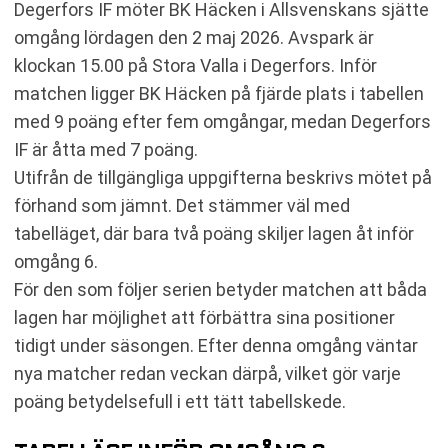
Degerfors IF möter BK Häcken i Allsvenskans sjätte
SENASTE RESULTAT BK HÄCKEN
omgång lördagen den 2 maj 2026. Avspark är
RESULTAT INBÖRDES MÖTEN
klockan 15.00 på Stora Valla i Degerfors. Inför
TABELL
matchen ligger BK Häcken på fjärde plats i tabellen
KOMMANDE MATCHER DEGERFORS IF
med 9 poäng efter fem omgångar, medan Degerfors
KOMMANDE MATCHER BK HÄCKEN
IF är åtta med 7 poäng.
RELATERADE NYHETER
Utifrån de tillgängliga uppgifterna beskrivs mötet på
förhand som jämnt. Det stämmer väl med
tabelläget, där bara två poäng skiljer lagen åt inför
omgång 6.
För den som följer serien betyder matchen att båda
lagen har möjlighet att förbättra sina positioner
tidigt under säsongen. Efter denna omgång väntar
nya matcher redan veckan därpå, vilket gör varje
poäng betydelsefull i ett tätt tabellskede.