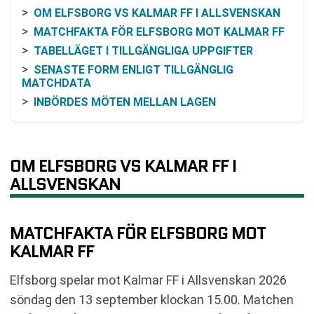
OM ELFSBORG VS KALMAR FF I ALLSVENSKAN
MATCHFAKTA FÖR ELFSBORG MOT KALMAR FF
TABELLÄGET I TILLGÄNGLIGA UPPGIFTER
SENASTE FORM ENLIGT TILLGÄNGLIG
MATCHDATA
INBÖRDES MÖTEN MELLAN LAGEN
ODDS OCH VINSTCHANS
SÅ KAN MATCHEN FÖLJAS PÅ TV OCH ONLINE
BEGREPP SOM ÄR RELEVANTA FÖR MATCHEN
OM ELFSBORG VS KALMAR FF I
VANLIGA FRÅGOR OM ELFSBORG VS KALMAR FF
ALLSVENSKAN
TABELL
RELATERADE NYHETER
MATCHFAKTA FÖR ELFSBORG MOT
KALMAR FF
Elfsborg spelar mot Kalmar FF i Allsvenskan 2026
söndag den 13 september klockan 15.00. Matchen