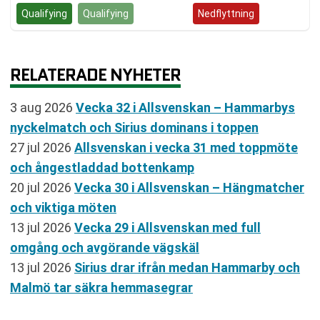
Qualifying
Qualifying
Kvalspel
Nedflyttning
RELATERADE NYHETER
3 aug 2026
Vecka 32 i Allsvenskan – Hammarbys
nyckelmatch och Sirius dominans i toppen
27 jul 2026
Allsvenskan i vecka 31 med toppmöte
och ångestladdad bottenkamp
20 jul 2026
Vecka 30 i Allsvenskan – Hängmatcher
och viktiga möten
13 jul 2026
Vecka 29 i Allsvenskan med full
omgång och avgörande vägskäl
13 jul 2026
Sirius drar ifrån medan Hammarby och
Malmö tar säkra hemmasegrar