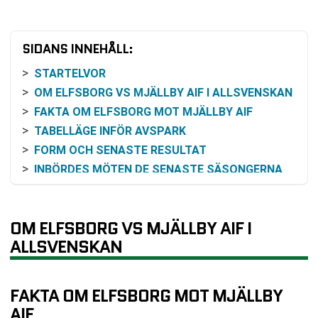
SIDANS INNEHÅLL:
STARTELVOR
OM ELFSBORG VS MJÄLLBY AIF I ALLSVENSKAN
FAKTA OM ELFSBORG MOT MJÄLLBY AIF
TABELLÄGE INFÖR AVSPARK
FORM OCH SENASTE RESULTAT
INBÖRDES MÖTEN DE SENASTE SÄSONGERNA
ODDS OCH VINSTCHANS
HISTORIK MELLAN KLUBBARNA
OM ELFSBORG VS MJÄLLBY AIF I
PRAKTISK INFORMATION FÖR DEN SOM VILL
FÖLJA MATCHEN
ALLSVENSKAN
MATCHENS FÖRUTSÄTTNINGAR
VANLIGA FRÅGOR OM ELFSBORG VS MJÄLLBY
FAKTA OM ELFSBORG MOT MJÄLLBY
AIF
AIF
SENASTE RESULTAT ELFSBORG