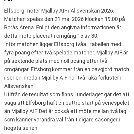
SENASTE RESULTAT MJÄLLBY AIF
Elfsborg möter Mjällby AIF i Allsvenskan 2026.
RESULTAT INBÖRDES MÖTEN
Matchen spelas den 21 maj 2026 klockan 19.00 på
TABELL
Borås Arena. Enligt den angivna informationen är
KOMMANDE MATCHER ELFSBORG
detta möte placerat i omgång 15 av 30.
KOMMANDE MATCHER MJÄLLBY AIF
Inför matchen ligger Elfsborg tvåa i tabellen med
RELATERADE NYHETER
fyra poäng efter två spelade matcher. Mjällby AIF är
på sextonde plats med noll poäng efter två
omgångar. Elfsborg kommer från en oavgjord match
i serien, medan Mjällby AIF har två raka förluster i
Allsvenskan.
Utifrån de resultat som finns i underlaget går det att
säga att Elfsborg haft en bättre start på seriespelet
än Mjällby AIF. Det är också ett möte mellan två lag
som känner varandra väl från tidigare säsonger i
högsta serien.