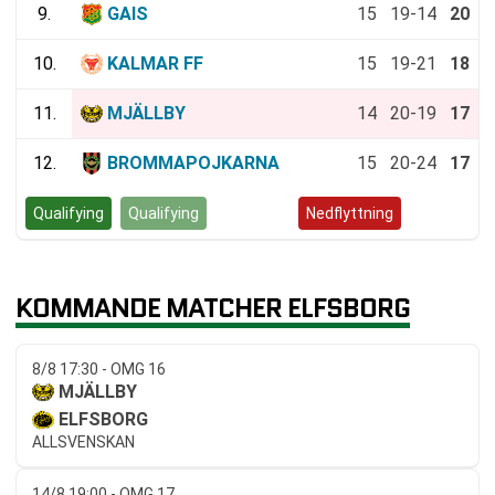
9.
GAIS
15
19-14
20
10.
KALMAR FF
15
19-21
18
11.
MJÄLLBY
14
20-19
17
12.
BROMMAPOJKARNA
15
20-24
17
Qualifying
Qualifying
Kvalspel
Nedflyttning
KOMMANDE MATCHER ELFSBORG
8/8 17:30 - OMG 16
MJÄLLBY
ELFSBORG
ALLSVENSKAN
14/8 19:00 - OMG 17