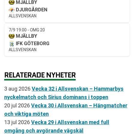
MJÄLLBY
DJURGÅRDEN
ALLSVENSKAN
7/9 19:00 - OMG 20
MJÄLLBY
IFK GÖTEBORG
ALLSVENSKAN
RELATERADE NYHETER
3 aug 2026
Vecka 32 i Allsvenskan – Hammarbys
nyckelmatch och Sirius dominans i toppen
20 jul 2026
Vecka 30 i Allsvenskan – Hängmatcher
och viktiga möten
13 jul 2026
Vecka 29 i Allsvenskan med full
omgång och avgörande vägskäl