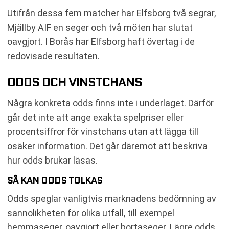
Utifrån dessa fem matcher har Elfsborg två segrar,
Mjällby AIF en seger och två möten har slutat
oavgjort. I Borås har Elfsborg haft övertag i de
redovisade resultaten.
ODDS OCH VINSTCHANS
Några konkreta odds finns inte i underlaget. Därför
går det inte att ange exakta spelpriser eller
procentsiffror för vinstchans utan att lägga till
osäker information. Det går däremot att beskriva
hur odds brukar läsas.
SÅ KAN ODDS TOLKAS
Odds speglar vanligtvis marknadens bedömning av
sannolikheten för olika utfall, till exempel
hemmaseger, oavgjort eller bortaseger. Lägre odds