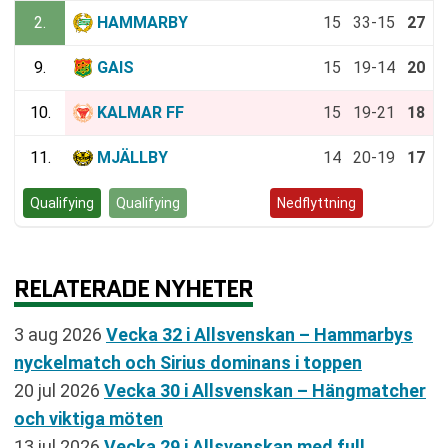
2.
HAMMARBY
15
33-15
27
9.
GAIS
15
19-14
20
10.
KALMAR FF
15
19-21
18
11.
MJÄLLBY
14
20-19
17
Qualifying
Qualifying
Kvalspel
Nedflyttning
RELATERADE NYHETER
3 aug 2026
Vecka 32 i Allsvenskan – Hammarbys
nyckelmatch och Sirius dominans i toppen
20 jul 2026
Vecka 30 i Allsvenskan – Hängmatcher
och viktiga möten
13 jul 2026
Vecka 29 i Allsvenskan med full