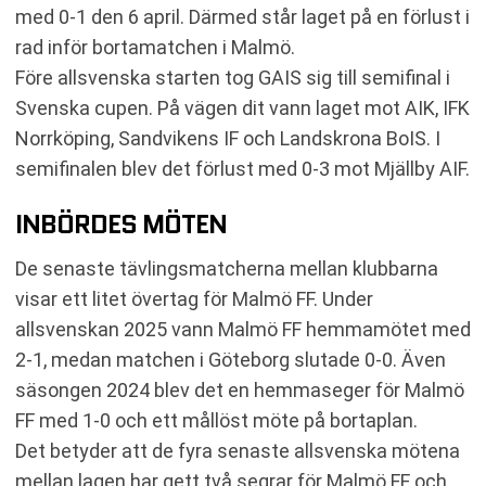
med 0-1 den 6 april. Därmed står laget på en förlust i
rad inför bortamatchen i Malmö.
Före allsvenska starten tog GAIS sig till semifinal i
Svenska cupen. På vägen dit vann laget mot AIK, IFK
Norrköping, Sandvikens IF och Landskrona BoIS. I
semifinalen blev det förlust med 0-3 mot Mjällby AIF.
INBÖRDES MÖTEN
De senaste tävlingsmatcherna mellan klubbarna
visar ett litet övertag för Malmö FF. Under
allsvenskan 2025 vann Malmö FF hemmamötet med
2-1, medan matchen i Göteborg slutade 0-0. Även
säsongen 2024 blev det en hemmaseger för Malmö
FF med 1-0 och ett mållöst möte på bortaplan.
Det betyder att de fyra senaste allsvenska mötena
mellan lagen har gett två segrar för Malmö FF och