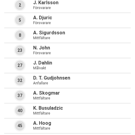
J. Karlsson
2
Försvarare
A. Djuric
5
Försvarare
A. Sigurdsson
8
Mittfältare
N. John
23
Försvarare
J. Dahlin
27
Målvakt
D. T. Gudjohnsen
32
Anfallare
A. Skogmar
37
Mittfältare
K. Busuladzic
40
Mittfältare
A. Hoog
45
Mittfältare