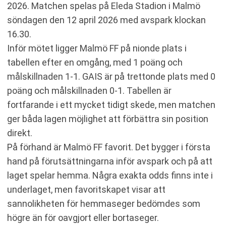
2026. Matchen spelas på Eleda Stadion i Malmö
RESULTAT INBÖRDES MÖTEN
söndagen den 12 april 2026 med avspark klockan
TABELL
16.30.
KOMMANDE MATCHER MALMÖ FF
Inför mötet ligger Malmö FF på nionde plats i
KOMMANDE MATCHER GAIS
tabellen efter en omgång, med 1 poäng och
RELATERADE NYHETER
målskillnaden 1-1. GAIS är på trettonde plats med 0
poäng och målskillnaden 0-1. Tabellen är
fortfarande i ett mycket tidigt skede, men matchen
ger båda lagen möjlighet att förbättra sin position
direkt.
På förhand är Malmö FF favorit. Det bygger i första
hand på förutsättningarna inför avspark och på att
laget spelar hemma. Några exakta odds finns inte i
underlaget, men favoritskapet visar att
sannolikheten för hemmaseger bedömdes som
högre än för oavgjort eller bortaseger.