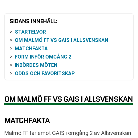
SIDANS INNEHÅLL:
STARTELVOR
OM MALMÖ FF VS GAIS I ALLSVENSKAN
MATCHFAKTA
FORM INFÖR OMGÅNG 2
INBÖRDES MÖTEN
ODDS OCH FAVORITSKAP
TABELLÄGE INFÖR MATCHEN
PRAKTISK INFORMATION FÖR DEN SOM VILL
FÖLJA MATCHEN
OM MALMÖ FF VS GAIS I ALLSVENSKAN
HISTORISK BAKGRUND MELLAN KLUBBARNA
DET NÄRMASTE SPELSCHEMAT
MATCHFAKTA
VANLIGA FRÅGOR OM MALMÖ FF VS GAIS
SENASTE RESULTAT MALMÖ FF
Malmö FF tar emot GAIS i omgång 2 av Allsvenskan
SENASTE RESULTAT GAIS