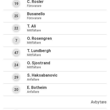
C. Rosler
19
Försvarare
Busanello
25
Försvarare
T. Ali
22
Mittfältare
O. Rosengren
7
Mittfältare
T. Lundbergh
47
Mittfältare
O. Sjostrand
24
Mittfältare
S. Haksabanovic
29
Anfallare
E. Botheim
20
Anfallare
Avbytare