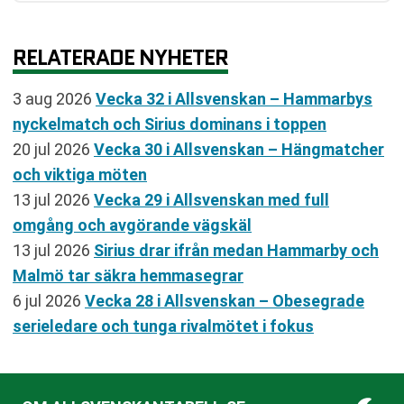
RELATERADE NYHETER
3 aug 2026
Vecka 32 i Allsvenskan – Hammarbys
nyckelmatch och Sirius dominans i toppen
20 jul 2026
Vecka 30 i Allsvenskan – Hängmatcher
och viktiga möten
13 jul 2026
Vecka 29 i Allsvenskan med full
omgång och avgörande vägskäl
13 jul 2026
Sirius drar ifrån medan Hammarby och
Malmö tar säkra hemmasegrar
6 jul 2026
Vecka 28 i Allsvenskan – Obesegrade
serieledare och tunga rivalmötet i fokus