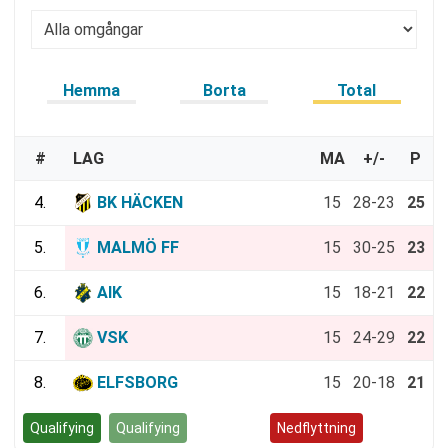
Hemma
Borta
Total
#
LAG
MA
+/-
P
4.
BK HÄCKEN
15
28-23
25
5.
MALMÖ FF
15
30-25
23
6.
AIK
15
18-21
22
7.
VSK
15
24-29
22
8.
ELFSBORG
15
20-18
21
Qualifying
Qualifying
Kvalspel
Nedflyttning