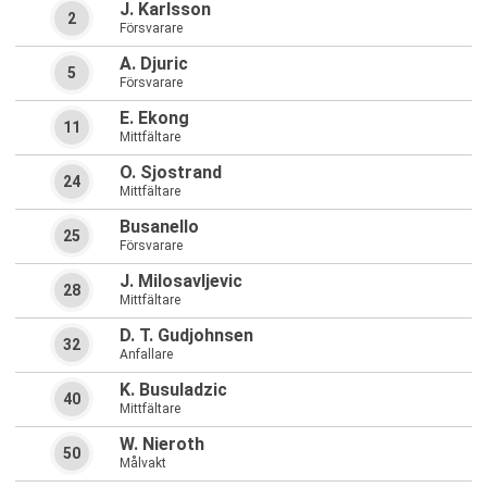
J. Karlsson
2
Försvarare
A. Djuric
5
Försvarare
E. Ekong
11
Mittfältare
O. Sjostrand
24
Mittfältare
Busanello
25
Försvarare
J. Milosavljevic
28
Mittfältare
D. T. Gudjohnsen
32
Anfallare
K. Busuladzic
40
Mittfältare
W. Nieroth
50
Målvakt