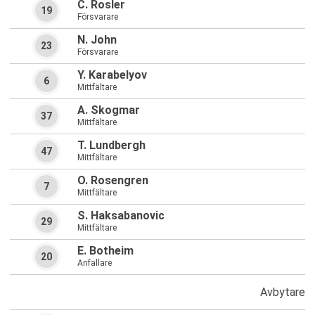
C. Rosler
19
Försvarare
N. John
23
Försvarare
Y. Karabelyov
6
Mittfältare
A. Skogmar
37
Mittfältare
T. Lundbergh
47
Mittfältare
O. Rosengren
7
Mittfältare
S. Haksabanovic
29
Mittfältare
E. Botheim
20
Anfallare
Avbytare