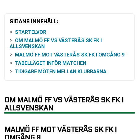
SIDANS INNEHÅLL:
STARTELVOR
OM MALMÖ FF VS VÄSTERÅS SK FK I
ALLSVENSKAN
MALMÖ FF MOT VÄSTERÅS SK FK I OMGÅNG 9
TABELLÄGET INFÖR MATCHEN
TIDIGARE MÖTEN MELLAN KLUBBARNA
FORM OCH AKTUELLA RESULTAT
VAD ODDSEN BRUKAR SPEGLA
HISTORIK OCH SAMMANHANG
OM MALMÖ FF VS VÄSTERÅS SK FK I
SÅ KAN MATCHEN FÖLJAS
ALLSVENSKAN
MATCHFAKTA
VANLIGA FRÅGOR OM MALMÖ FF VS VÄSTERÅS
MALMÖ FF MOT VÄSTERÅS SK FK I
SK FK
OMGÅNG 9
SENASTE RESULTAT MALMÖ FF