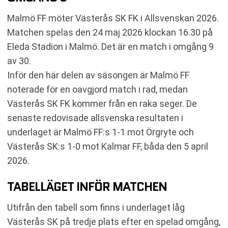
SENASTE RESULTAT VÄSTERÅS SK FK
Malmö FF möter Västerås SK FK i Allsvenskan 2026.
RESULTAT INBÖRDES MÖTEN
Matchen spelas den 24 maj 2026 klockan 16.30 på
TABELL
Eleda Stadion i Malmö. Det är en match i omgång 9
KOMMANDE MATCHER MALMÖ FF
av 30.
KOMMANDE MATCHER VÄSTERÅS SK FK
Inför den här delen av säsongen är Malmö FF
RELATERADE NYHETER
noterade för en oavgjord match i rad, medan
Västerås SK FK kommer från en raka seger. De
senaste redovisade allsvenska resultaten i
underlaget är Malmö FF:s 1-1 mot Örgryte och
Västerås SK:s 1-0 mot Kalmar FF, båda den 5 april
2026.
TABELLÄGET INFÖR MATCHEN
Utifrån den tabell som finns i underlaget låg
Västerås SK på tredje plats efter en spelad omgång,