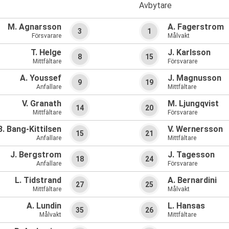
Avbytare
M. Agnarsson
A. Fagerstrom
3
1
Försvarare
Målvakt
T. Helge
J. Karlsson
8
15
Mittfältare
Försvarare
A. Youssef
J. Magnusson
9
19
Anfallare
Mittfältare
V. Granath
M. Ljungqvist
14
20
Mittfältare
Försvarare
B. Bang-Kittilsen
V. Wernersson
15
21
Anfallare
Mittfältare
J. Bergstrom
J. Tagesson
18
24
Anfallare
Försvarare
L. Tidstrand
A. Bernardini
27
25
Mittfältare
Målvakt
A. Lundin
L. Hansas
35
26
Målvakt
Mittfältare