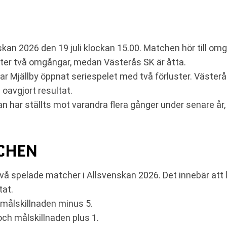
skan 2026 den 19 juli klockan 15.00. Matchen hör till o
 efter två omgångar, medan Västerås SK är åtta.
har Mjällby öppnat seriespelet med två förluster. Västerå
avgjort resultat.
an har ställts mot varandra flera gånger under senare år
TCHEN
två spelade matcher i Allsvenskan 2026. Det innebär att 
tat.
 målskillnaden minus 5.
ch målskillnaden plus 1.