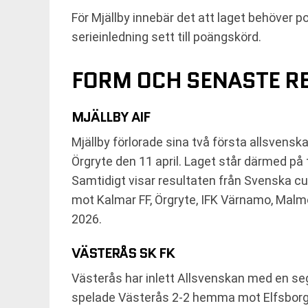
För Mjällby innebär det att laget behöver p
serieinledning sett till poängskörd.
FORM OCH SENASTE R
MJÄLLBY AIF
Mjällby förlorade sina två första allsvens
Örgryte den 11 april. Laget står därmed på t
Samtidigt visar resultaten från Svenska cup
mot Kalmar FF, Örgryte, IFK Värnamo, Malmö
2026.
VÄSTERÅS SK FK
Västerås har inlett Allsvenskan med en seg
spelade Västerås 2-2 hemma mot Elfsborg