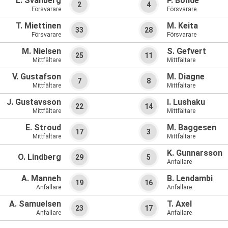
L. Svanberg
P. Bonde
2
4
Försvarare
Försvarare
T. Miettinen
M. Keita
33
28
Försvarare
Försvarare
M. Nielsen
S. Gefvert
25
11
Mittfältare
Mittfältare
V. Gustafson
M. Diagne
7
8
Mittfältare
Mittfältare
J. Gustavsson
I. Lushaku
22
14
Mittfältare
Mittfältare
E. Stroud
M. Baggesen
17
3
Mittfältare
Mittfältare
K. Gunnarsson
O. Lindberg
29
5
Anfallare
A. Manneh
B. Lendambi
19
16
Anfallare
Anfallare
A. Samuelsen
T. Axel
23
17
Anfallare
Anfallare