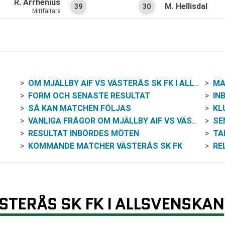
R. Arrhenius
M. Hellisdal
39
30
Mittfältare
OM MJÄLLBY AIF VS VÄSTERÅS SK FK I ALLSVENSKAN
MA
FORM OCH SENASTE RESULTAT
IN
SÅ KAN MATCHEN FÖLJAS
KL
VANLIGA FRÅGOR OM MJÄLLBY AIF VS VÄSTERÅS SK FK
SE
RESULTAT INBÖRDES MÖTEN
TA
KOMMANDE MATCHER VÄSTERÅS SK FK
RE
STERÅS SK FK I ALLSVENSKAN