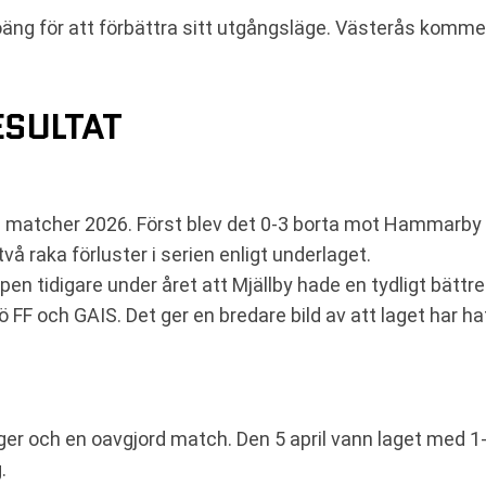
oäng för att förbättra sitt utgångsläge. Västerås kommer
ESULTAT
ka matcher 2026. Först blev det 0-3 borta mot Hammarby 
vå raka förluster i serien enligt underlaget.
en tidigare under året att Mjällby hade en tydligt bättr
 FF och GAIS. Det ger en bredare bild av att laget har h
er och en oavgjord match. Den 5 april vann laget med 1-
.