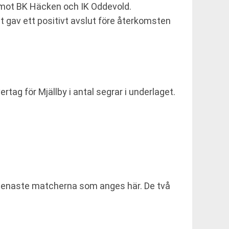
 mot BK Häcken och IK Oddevold.
t gav ett positivt avslut före återkomsten
ag för Mjällby i antal segrar i underlaget.
em senaste matcherna som anges här. De två