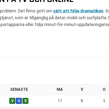
a problem. Det finns gott om
sätt att följa dramatiken
. 
jänst, som är tillgänglig på dator, mobil och surfplatta. 
 sportapparna eller följa minut-för-minut-uppdateringarn
SENASTE
MA
V
O
17
8
5