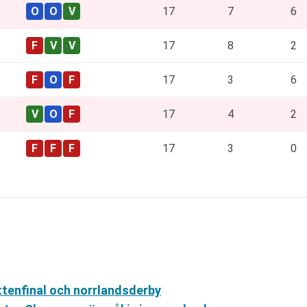
17
7
6
17
8
2
17
3
6
17
4
2
17
3
0
ttenfinal och norrlandsderby