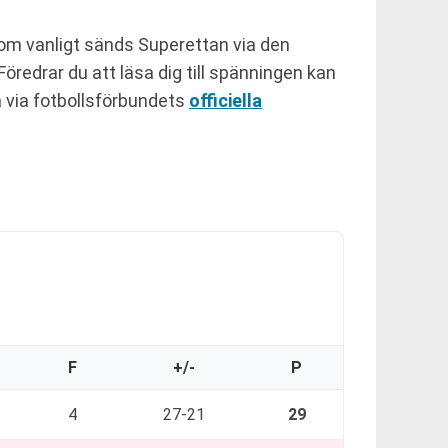
Som vanligt sänds Superettan via den
Föredrar du att läsa dig till spänningen kan
a via fotbollsförbundets
officiella
F
+/-
P
4
27-21
29