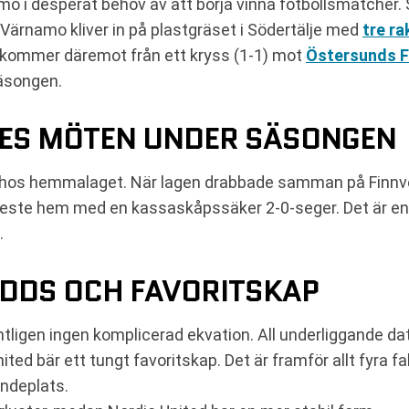
namo i desperat behov av att börja vinna fotbollsmatcher
ärnamo kliver in på plastgräset i Södertälje med
tre ra
d kommer däremot från ett kryss (1-1) mot
Östersunds 
äsongen.
DES MÖTEN UNDER SÄSONGEN
t hos hemmalaget. När lagen drabbade samman på Finnveds
 reste hem med en kassaskåpssäker 2-0-seger. Det är en 
.
DDS OCH FAVORITSKAP
tligen ingen komplicerad ekvation. All underliggande da
ited bär ett tungt favoritskap. Det är framför allt fyra 
ndeplats.