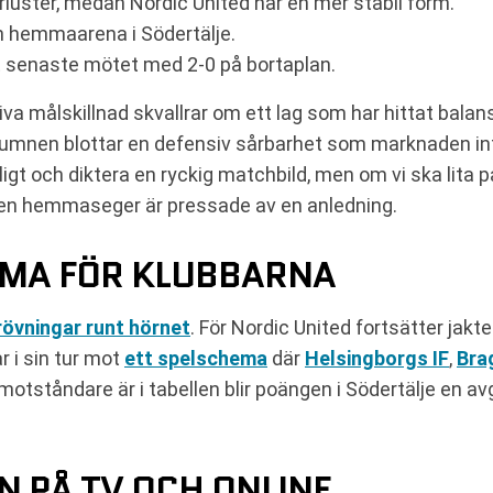
rluster, medan Nordic United har en mer stabil form.
n hemmaarena i Södertälje.
t senaste mötet med 2-0 på bortaplan.
tiva målskillnad skvallrar om ett lag som har hittat balan
umnen blottar en defensiv sårbarhet som marknaden inte
rligt och diktera en ryckig matchbild, men om vi ska lita 
en hemmaseger är pressade av en anledning.
MA FÖR KLUBBARNA
rövningar runt hörnet
. För Nordic United fortsätter jak
r i sin tur mot
ett spelschema
där
Helsingborgs IF
,
Bra
otståndare är i tabellen blir poängen i Södertälje en a
N PÅ TV OCH ONLINE