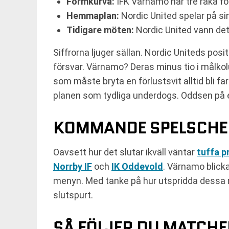
Formkurva:
IFK Värnamo har tre raka fö
Hemmaplan:
Nordic United spelar på si
Tidigare möten:
Nordic United vann de
Siffrorna ljuger sällan. Nordic Uniteds posi
försvar. Värnamo? Deras minus tio i målkol
som måste bryta en förlustsvit alltid bli fa
planen som tydliga underdogs. Oddsen på 
KOMMANDE SPELSCHE
Oavsett hur det slutar ikväll väntar
tuffa p
Norrby IF
och
IK Oddevold
. Värnamo blicka
menyn. Med tanke på hur utspridda dessa m
slutspurt.
SÅ FÖLJER DU MATCHE