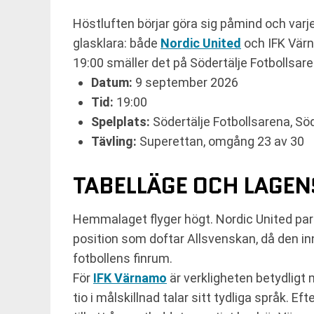
Höstluften börjar göra sig påmind och varje 
glasklara: både
Nordic United
och IFK Värn
19:00 smäller det på Södertälje Fotbollsare
Datum:
9 september 2026
Tid:
19:00
Spelplats:
Södertälje Fotbollsarena, Söd
Tävling:
Superettan, omgång 23 av 30
TABELLÄGE OCH LAGE
Hemmalaget flyger högt. Nordic United parke
position som doftar Allsvenskan, då den inne
fotbollens finrum.
För
IFK Värnamo
är verkligheten betydligt
tio i målskillnad talar sitt tydliga språk. E