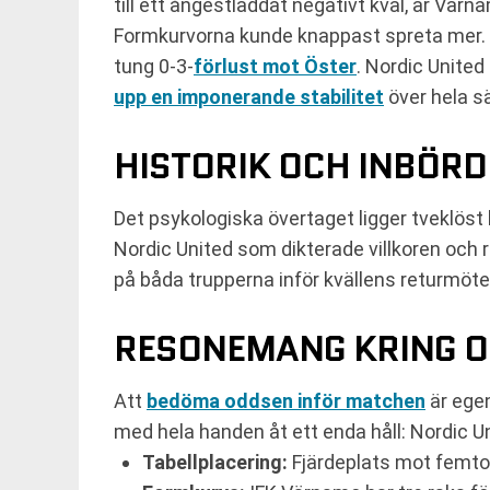
till ett ångestladdat negativt kval, är Vär
Formkurvorna kunde knappast spreta mer. V
tung 0-3-
förlust mot Öster
. Nordic Unite
upp en imponerande stabilitet
över hela s
HISTORIK OCH INBÖR
Det psykologiska övertaget ligger tveklös
Nordic United som dikterade villkoren och
på båda trupperna inför kvällens returmöte
RESONEMANG KRING O
Att
bedöma oddsen inför matchen
är egen
med hela handen åt ett enda håll: Nordic Un
Tabellplacering:
Fjärdeplats mot femto