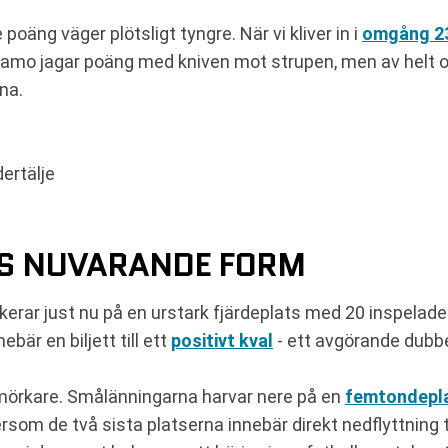
poäng väger plötsligt tyngre. När vi kliver in i
omgång 23
amo jagar poäng med kniven mot strupen, men av helt o
na.
ertälje
NS NUVARANDE FORM
rar just nu på en urstark fjärdeplats med 20 inspelade p
bär en biljett till ett
positivt kval
- ett avgörande dubbe
 mörkare. Smålänningarna harvar nere på en
femtondeplat
ftersom de två sista platserna innebär direkt nedflyttning 