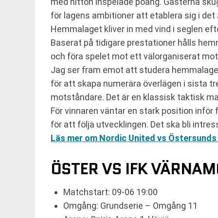
med nitton inspelade poäng. Gästerna sku
för lagens ambitioner att etablera sig i det
Hemmalaget kliver in med vind i seglen eft
Baserat på tidigare prestationer hålls hem
och föra spelet mot ett välorganiserat mo
Jag ser fram emot att studera hemmalagets
för att skapa numerära överlägen i sista tr
motståndare. Det är en klassisk taktisk ma
För vinnaren väntar en stark position inför
för att följa utvecklingen. Det ska bli intr
Läs mer om Nordic United vs Östersunds 
ÖSTER VS IFK VÄRNAM
Matchstart: 09-06 19:00
Omgång: Grundserie – Omgång 11