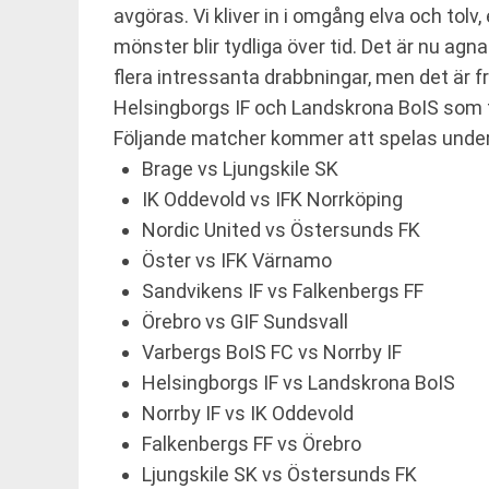
avgöras. Vi kliver in i omgång elva och tolv,
mönster blir tydliga över tid. Det är nu agn
flera intressanta drabbningar, men det är 
Helsingborgs IF och Landskrona BoIS som får
Följande matcher kommer att spelas unde
Brage vs Ljungskile SK
IK Oddevold vs IFK Norrköping
Nordic United vs Östersunds FK
Öster vs IFK Värnamo
Sandvikens IF vs Falkenbergs FF
Örebro vs GIF Sundsvall
Varbergs BoIS FC vs Norrby IF
Helsingborgs IF vs Landskrona BoIS
Norrby IF vs IK Oddevold
Falkenbergs FF vs Örebro
Ljungskile SK vs Östersunds FK