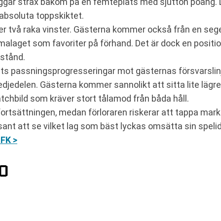
ggar strax bakom på en femteplats med sjutton poäng. D
 absoluta toppskiktet.
er två raka vinster. Gästerna kommer också från en seger
malaget som favoriter på förhand. Det är dock en positi
tstånd.
 passningsprogresseringar mot gästernas försvarslinje. 
edjedelen. Gästerna kommer sannolikt att sitta lite lägre
tchbild som kräver stort tålamod från båda håll.
 fortsättningen, medan förloraren riskerar att tappa mark.
essant att se vilket lag som bäst lyckas omsätta sin spelid
FK >
O