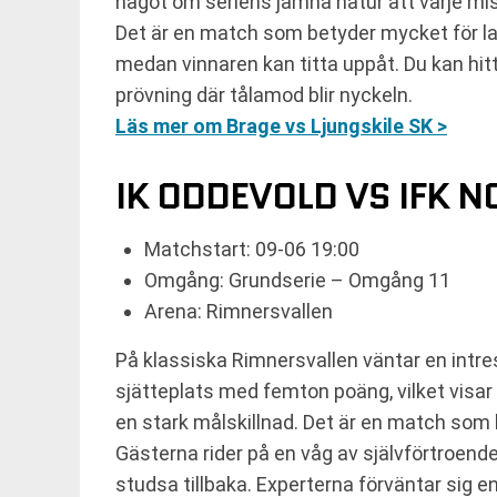
något om seriens jämna natur att varje mis
Det är en match som betyder mycket för lag
medan vinnaren kan titta uppåt. Du kan hi
prövning där tålamod blir nyckeln.
Läs mer om Brage vs Ljungskile SK >
IK ODDEVOLD VS IFK 
Matchstart: 09-06 19:00
Omgång: Grundserie – Omgång 11
Arena: Rimnersvallen
På klassiska Rimnersvallen väntar en intr
sjätteplats med femton poäng, vilket visar
en stark målskillnad. Det är en match som ka
Gästerna rider på en våg av självförtroen
studsa tillbaka. Experterna förväntar sig 