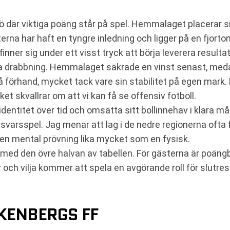
ö där viktiga poäng står på spel. Hemmalaget placerar s
rna har haft en tyngre inledning och ligger på en fjorto
nner sig under ett visst tryck att börja leverera resultat
nna drabbning. Hemmalaget säkrade en vinst senast, med
 förhand, mycket tack vare sin stabilitet på egen mark. 
t skvallrar om att vi kan få se offensiv fotboll.
entitet över tid och omsätta sitt bollinnehav i klara m
örsvarsspel. Jag menar att lag i de nedre regionerna ofta 
r en mental prövning lika mycket som en fysisk.
ed den övre halvan av tabellen. För gästerna är poängbe
 och vilja kommer att spela en avgörande roll för slutres
LKENBERGS FF