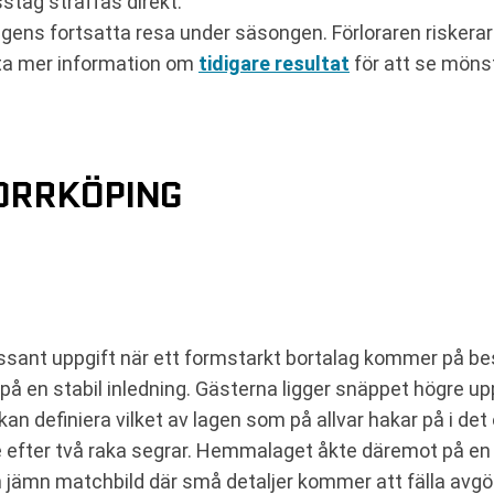
stag straffas direkt.
ens fortsatta resa under säsongen. Förloraren riskerar 
tta mer information om
tidigare resultat
för att se mönst
NORRKÖPING
essant uppgift när ett formstarkt bortalag kommer på 
 på en stabil inledning. Gästerna ligger snäppet högre u
n definiera vilket av lagen som på allvar hakar på i det 
de efter två raka segrar. Hemmalaget åkte däremot på en
en jämn matchbild där små detaljer kommer att fälla avgö