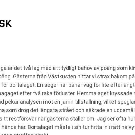
 SK
nge är det två lag med ett tydligt behov av poäng som kl
poäng. Gästerna från Västkusten hittar vi strax bakom på
 för bortalaget. En seger här banar väg för lite efterläng
bagaget efter två raka förluster. Hemmalaget kryssade n
nd pekar analysen mot en jämn tillställning, vilket spegla
a som drog det längsta strået och säkrade en uddamål
tt restförsvar när gästerna ställer om. Jag ser ofta hur 
 hända här. Bortalaget måste i sin tur hitta in i rätt hal