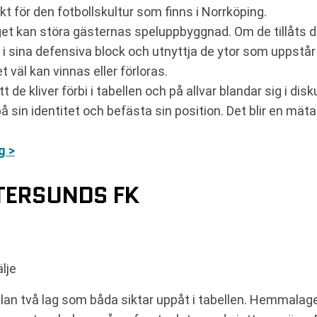
kt för den fotbollskultur som finns i Norrköping.
 kan störa gästernas speluppbyggnad. Om de tillåts dik
 i sina defensiva block och utnyttja de ytor som uppst
äl kan vinnas eller förloras.
de kliver förbi i tabellen och på allvar blandar sig i di
 sin identitet och befästa sin position. Det blir en mäta
g >
TERSUNDS FK
lje
llan två lag som båda siktar uppåt i tabellen. Hemmalag