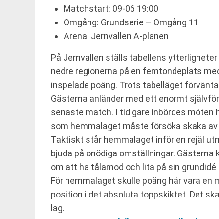
Matchstart: 09-06 19:00
Omgång: Grundserie – Omgång 11
Arena: Jernvallen A-planen
På Jernvallen ställs tabellens ytterlighet
nedre regionerna på en femtondeplats med 
inspelade poäng. Trots tabelläget förväntas
Gästerna anländer med ett enormt självför
senaste match. I tidigare inbördes möten h
som hemmalaget måste försöka skaka av s
Taktiskt står hemmalaget inför en rejäl ut
bjuda på onödiga omställningar. Gästerna 
om att ha tålamod och lita på sin grundidé ö
För hemmalaget skulle poäng här vara en ma
position i det absoluta toppskiktet. Det 
lag.