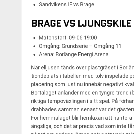
Sandvikens IF vs Brage
BRAGE VS LJUNGSKILE
Matchstart: 09-06 19:00
Omgång: Grundserie – Omgång 11
Arena: Borlänge Energi Arena
När elljusen tänds över plastgräset i Borlä
tiondeplats i tabellen med tolv inspelade 
placering som just nu innebär negativt kval
Bortalaget anländer med en tyngre trend i 
riktiga tempoväxlingen i sitt spel. På förha
drabbades samman senast var det gästern
För hemmalaget blir hemläxan att hantera si
ängsliga, och det är precis vad som inte får