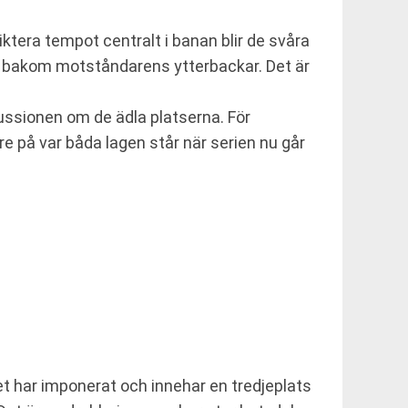
tera tempot centralt i banan blir de svåra
år bakom motståndarens ytterbackar. Det är
skussionen om de ädla platserna. För
re på var båda lagen står när serien nu går
et har imponerat och innehar en tredjeplats