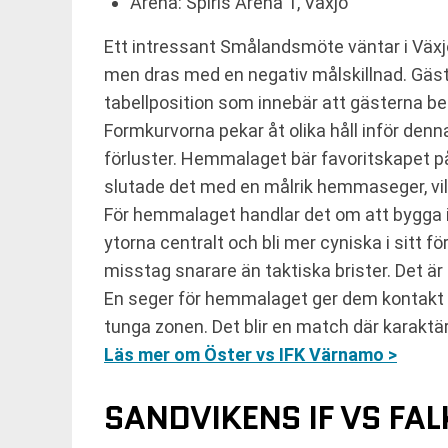
Arena: Spiris Arena 1, Växjö
Ett intressant Smålandsmöte väntar i Växj
men dras med en negativ målskillnad. Gäste
tabellposition som innebär att gästerna befi
Formkurvorna pekar åt olika håll inför de
förluster. Hemmalaget bär favoritskapet på
slutade det med en målrik hemmaseger, vilke
För hemmalaget handlar det om att bygga id
ytorna centralt och bli mer cyniska i sitt f
misstag snarare än taktiska brister. Det ä
En seger för hemmalaget ger dem kontakt m
tunga zonen. Det blir en match där karaktär
Läs mer om Öster vs IFK Värnamo >
SANDVIKENS IF VS FA