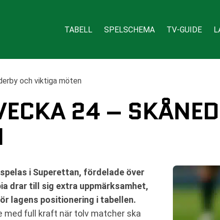
TABELL
SPELSCHEMA
TV-GUIDE
L
derby och viktiga möten
 VECKA 24 – SKÅNE
N
spelas i Superettan, fördelade över
a drar till sig extra uppmärksamhet,
r lagens positionering i tabellen.
e med full kraft när tolv matcher ska