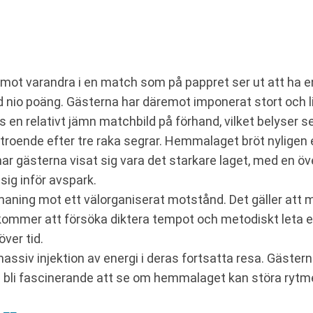
er mot varandra i en match som på pappret ser ut att ha 
nio poäng. Gästerna har däremot imponerat stort och l
 en relativt jämn matchbild på förhand, vilket belyser s
troende efter tre raka segrar. Hemmalaget bröt nyligen 
ar gästerna visat sig vara det starkare laget, med en öv
ig inför avspark.
maning mot ett välorganiserat motstånd. Det gäller att 
kommer att försöka diktera tempot och metodiskt leta e
ver tid.
ssiv injektion av energi i deras fortsatta resa. Gästern
ska bli fascinerande att se om hemmalaget kan störa ryt