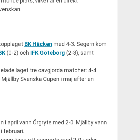
tonde plats, vilket är en direkt
lsvenskan.
topplaget
BK Häcken
med 4-3. Segern kom
BK
(0-2) och
IFK Göteborg
(2-3), samt
pelade laget tre oavgjorda matcher: 4-4
Mjällby Svenska Cupen i maj efter en
 i april vann Örgryte med 2-0. Mjällby vann
 februari.
lby vann även ett cupmöte med 2-0 under