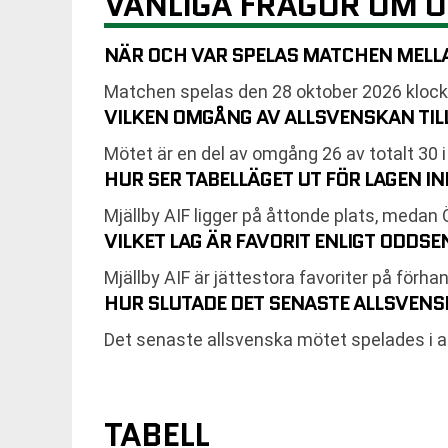
VANLIGA FRÅGOR OM Ö
NÄR OCH VAR SPELAS MATCHEN MELLA
Matchen spelas den 28 oktober 2026 klocka
VILKEN OMGÅNG AV ALLSVENSKAN TI
Mötet är en del av omgång 26 av totalt 30 
HUR SER TABELLÄGET UT FÖR LAGEN 
Mjällby AIF ligger på åttonde plats, medan Ö
VILKET LAG ÄR FAVORIT ENLIGT ODDSE
Mjällby AIF är jättestora favoriter på förha
HUR SLUTADE DET SENASTE ALLSVENS
Det senaste allsvenska mötet spelades i ap
TABELL