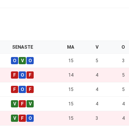
SENASTE
MA
V
O
15
5
3
14
4
5
15
4
5
15
4
4
15
3
4