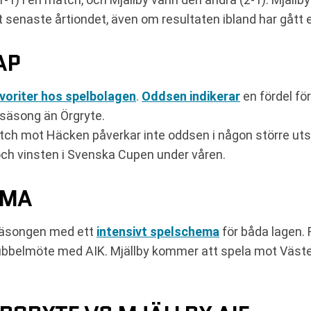
et senaste årtiondet, även om resultaten ibland har gått
AP
voriter hos spelbolagen
.
Oddsen indikerar
en fördel för
l säsong än Örgryte.
tch mot Häcken påverkar inte oddsen i någon större uts
 och vinsten i Svenska Cupen under våren.
EMA
 säsongen med ett
intensivt spelschema
för båda lagen.
t dubbelmöte med AIK. Mjällby kommer att spela mot Väster