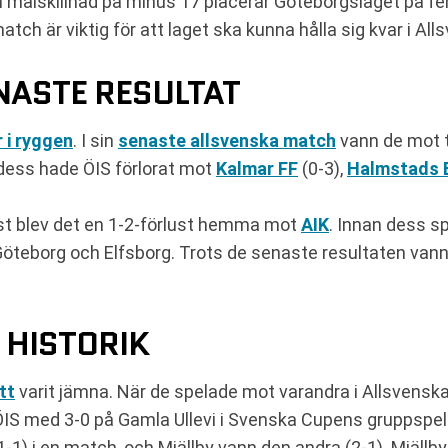
n målskillnad på minus 17 placerar Göteborgslaget på fem
match är viktig för att laget ska kunna hålla sig kvar i Al
ASTE RESULTAT
 i ryggen
. I sin
senaste allsvenska match
vann de mot 
 dess hade ÖIS förlorat mot
Kalmar FF
(0-3),
Halmstads 
enast blev det en 1-2-förlust hemma mot
AIK
. Innan dess s
teborg och Elfsborg. Trots de senaste resultaten vann 
 HISTORIK
tt
varit jämna. När de spelade mot varandra i Allsvenskan
ÖIS med 3-0 på Gamla Ullevi i Svenska Cupens gruppspel i
1-1) i en match, och Mjällby vann den andra (2-1). Mjäl