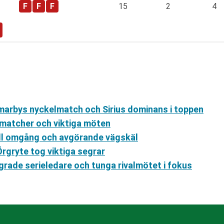
15
2
4
marbys nyckelmatch och Sirius dominans i toppen
gmatcher och viktiga möten
ull omgång och avgörande vägskäl
rgryte tog viktiga segrar
grade serieledare och tunga rivalmötet i fokus