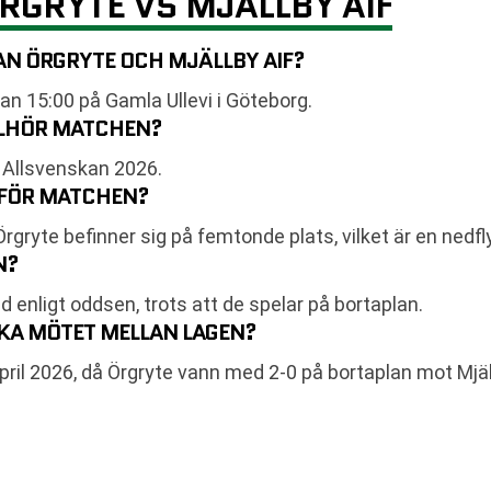
RGRYTE VS MJÄLLBY AIF
N ÖRGRYTE OCH MJÄLLBY AIF?
n 15:00 på Gamla Ullevi i Göteborg.
LLHÖR MATCHEN?
i Allsvenskan 2026.
INFÖR MATCHEN?
rgryte befinner sig på femtonde plats, vilket är en nedfl
N?
nd enligt oddsen, trots att de spelar på bortaplan.
KA MÖTET MELLAN LAGEN?
ril 2026, då Örgryte vann med 2-0 på bortaplan mot Mjäl