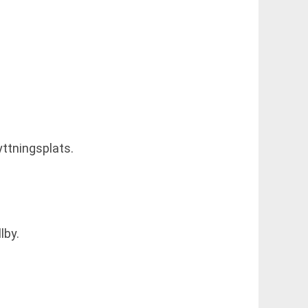
yttningsplats.
lby.