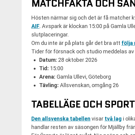
MATCHFAKTA OCH SÄ
Hösten närmar sig och det är få matcher 
AIF
. Avspark är klockan 15:00 på Gamla Ull
slutplaceringar.
Om du inte är på plats går det bra att
följa
Tider för försnack och studio meddelas av
Datum:
28 oktober 2026
Tid:
15:00
Arena:
Gamla Ullevi, Göteborg
Tävling:
Allsvenskan, omgång 26
TABELLÄGE OCH SPOR
Den allsvenska tabellen
visar
två lag
i oli
handlar resten av säsongen för Mjällby frä