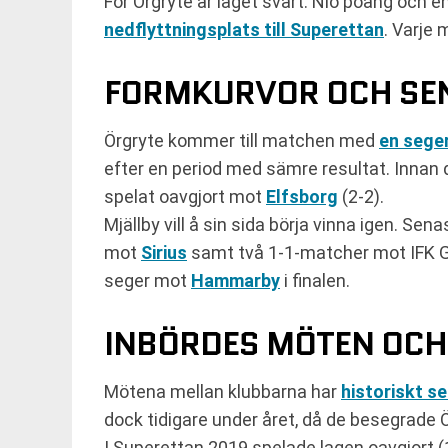
För Örgryte är läget svårt. Nio poäng och e
nedflyttningsplats till Superettan
. Varje 
FORMKURVOR OCH SEN
Örgryte kommer till matchen med
en seger
efter en period med sämre resultat. Innan
spelat oavgjort mot
Elfsborg
(2-2).
Mjällby vill å sin sida börja vinna igen. S
mot
Sirius
samt två 1-1-matcher mot IFK Gö
seger mot
Hammarby
i finalen.
INBÖRDES MÖTEN OCH
Mötena mellan klubbarna har
historiskt se
dock tidigare under året, då de besegrade 
I Superettan 2019 spelade lagen oavgjort (