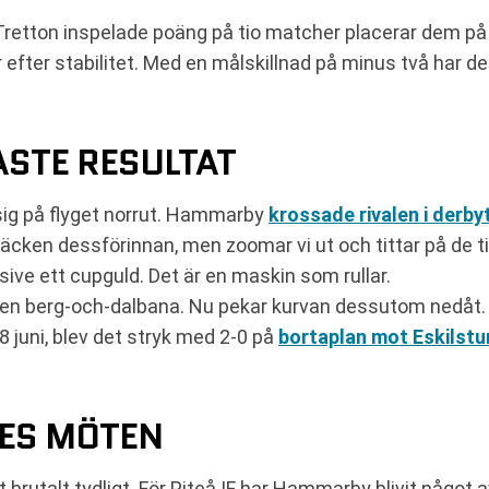
e. Tretton inspelade poäng på tio matcher placerar dem på
 efter stabilitet. Med en målskillnad på minus två har de 
STE RESULTAT
 sig på flyget norrut. Hammarby
krossade rivalen i derby
äcken dessförinnan, men zoomar vi ut och tittar på de 
lusive ett cupguld. Det är en maskin som rullar.
en berg-och-dalbana. Nu pekar kurvan dessutom nedåt. L
8 juni, blev det stryk med 2-0 på
bortaplan mot Eskilstu
DES MÖTEN
ret brutalt tydligt. För Piteå IF har Hammarby blivit nå