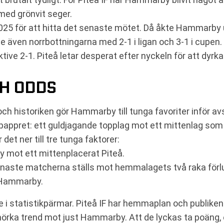
med grönvit seger.
2025 för att hitta det senaste mötet. Då åkte Hammarby
även norrbottningarna med 2-1 i ligan och 3-1 i cupen. Gå
ive 2-1. Piteå letar desperat efter nyckeln för att dyrka 
H ODDS
n och historiken gör Hammarby till tunga favoriter inför 
 pappret: ett guldjagande topplag mot ett mittenlag som 
et ner till tre tunga faktorer:
mot ett mittenplacerat Piteå.
enaste matcherna ställs mot hemmalagets två raka förlu
 Hammarby.
 i statistikpärmar. Piteå IF har hemmaplan och publiken i
mörka trend mot just Hammarby. Att de lyckas ta poäng, e