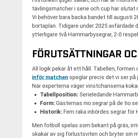
tävlingsmatcher i serie och cup har slutat 
Vi behöver bara backa bandet till augusti 
bortaplan. Tidigare under 2025 avfärdade de 
ytterligare två Hammarbysegrar, 2-0 respekt
FÖRUTSÄTTNINGAR OC
All logik pekar åt ett håll. Tabellen, forme
inför matchen
speglar precis det vi ser på
När experterna väger vinstchanserna kokar d
Tabellposition:
Serieledande Hammarby 
Form:
Gästernas nio segrar på de tio s
Historik:
Fem raka inbördes segrar för
Men fotboll spelas som bekant på gräs, inte
skakar av sig förlustsviten och bryter sin 