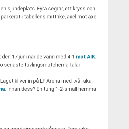
 en sjundeplats. Fyra segrar, ett kryss och
parkerat i tabellens mittrike, axel mot axel
t
den 17 juni när de vann med 4-1
mot AIK
.
tio senaste tävlingsmatcherna talar
aget kliver in på LF Arena med två raka,
na
. Innan dess? En tung 1-2-smäll hemma
got av en mardrömsmotståndare. Fem raka