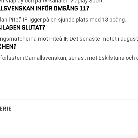
n Viaplay och på tv-kanalen Viaplay Sport.
ALLSVENSKAN INFÖR OMGÅNG 11?
n Piteå IF ligger på en sjunde plats med 13 poäng.
 LAGEN SLUTAT?
gsmatcherna mot Piteå IF. Det senaste mötet i augusti
TCHEN?
a förluster i Damallsvenskan, senast mot Eskilstuna oc
ERIE