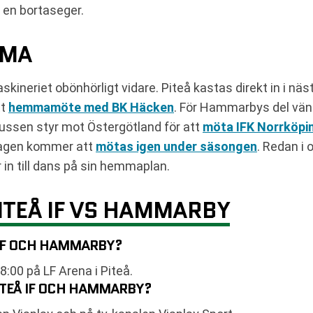
 en bortaseger.
EMA
skineriet obönhörligt vidare. Piteå kastas direkt in i nä
tt
hemmamöte med BK Häcken
. För Hammarbys del vän
ussen styr mot Östergötland för att
möta IFK Norrköpi
 lagen kommer att
mötas igen under säsongen
. Redan i 
in till dans på sin hemmaplan.
ITEÅ IF VS HAMMARBY
 IF OCH HAMMARBY?
:00 på LF Arena i Piteå.
ITEÅ IF OCH HAMMARBY?