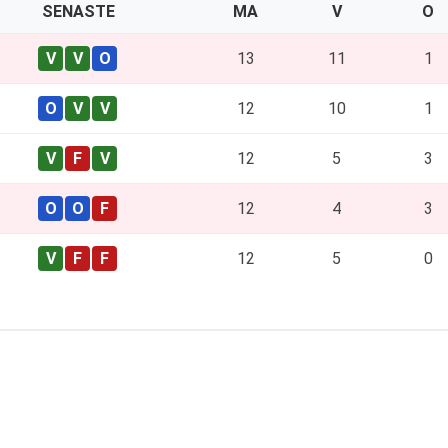
SENASTE
MA
V
O
13
11
1
12
10
1
12
5
3
12
4
3
12
5
0