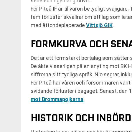
serieledningen är grönvit.
För Piteå IF är tillvaron betydligt svajigar
fem förluster skvallrar om ett lag som letar
med åttondeplacerade
Vittsjö GIK
.
FORMKURVA OCH SENA
Det är ett formstarkt bortalag som sätter
De åkte visserligen på en snyting mot BK H
siffrorna sitt tydliga språk. Nio segrar, ink
För Piteå har våren och försommaren varit 
svidande förluster i bagaget. Senast, den 1
mot Brommapojkarna
.
HISTORIK OCH INBÖR
Historiken ljuger sällan, och här är mönst