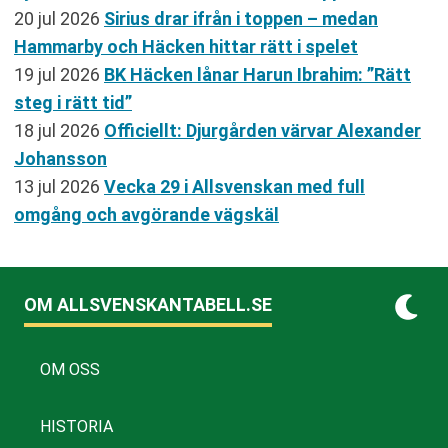
20 jul 2026
Sirius drar ifrån i toppen – medan
Hammarby och Häcken hittar rätt i spelet
19 jul 2026
BK Häcken lånar Harun Ibrahim: ”Rätt
steg i rätt tid”
18 jul 2026
Officiellt: Djurgården värvar Alexander
Johansson
13 jul 2026
Vecka 29 i Allsvenskan med full
omgång och avgörande vägskäl
OM ALLSVENSKANTABELL.SE
OM OSS
HISTORIA