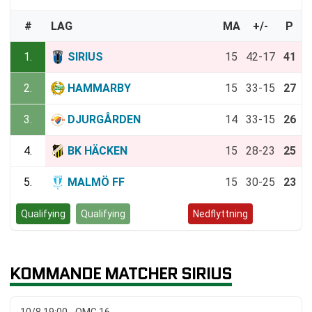
#
LAG
MA
+/-
P
1.
SIRIUS
15
42-17
41
2.
HAMMARBY
15
33-15
27
3.
DJURGÅRDEN
14
33-15
26
4.
BK HÄCKEN
15
28-23
25
5.
MALMÖ FF
15
30-25
23
Qualifying
Qualifying
Kvalspel
Nedflyttning
KOMMANDE MATCHER SIRIUS
10/8 19:00 - OMG 16