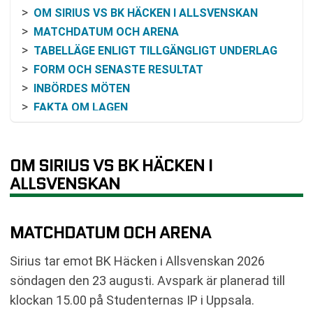
OM SIRIUS VS BK HÄCKEN I ALLSVENSKAN
MATCHDATUM OCH ARENA
TABELLÄGE ENLIGT TILLGÄNGLIGT UNDERLAG
FORM OCH SENASTE RESULTAT
INBÖRDES MÖTEN
FAKTA OM LAGEN
ODDSEN INFÖR SIRIUS MOT BK HÄCKEN
SÅ KAN MATCHEN FÖLJAS
OM SIRIUS VS BK HÄCKEN I
VIKTIGA FAKTA ATT KÄNNA TILL
ALLSVENSKAN
VANLIGA FRÅGOR OM SIRIUS VS BK HÄCKEN
SENASTE RESULTAT SIRIUS
SENASTE RESULTAT BK HÄCKEN
MATCHDATUM OCH ARENA
RESULTAT INBÖRDES MÖTEN
TABELL
Sirius tar emot BK Häcken i Allsvenskan 2026
KOMMANDE MATCHER SIRIUS
söndagen den 23 augusti. Avspark är planerad till
KOMMANDE MATCHER BK HÄCKEN
klockan 15.00 på Studenternas IP i Uppsala.