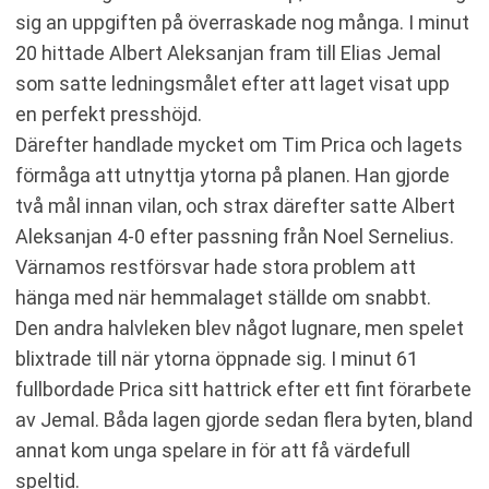
sig an uppgiften på överraskade nog många. I minut
20 hittade Albert Aleksanjan fram till Elias Jemal
som satte ledningsmålet efter att laget visat upp
en perfekt presshöjd.
Därefter handlade mycket om Tim Prica och lagets
förmåga att utnyttja ytorna på planen. Han gjorde
två mål innan vilan, och strax därefter satte Albert
Aleksanjan 4-0 efter passning från Noel Sernelius.
Värnamos restförsvar hade stora problem att
hänga med när hemmalaget ställde om snabbt.
Den andra halvleken blev något lugnare, men spelet
blixtrade till när ytorna öppnade sig. I minut 61
fullbordade Prica sitt hattrick efter ett fint förarbete
av Jemal. Båda lagen gjorde sedan flera byten, bland
annat kom unga spelare in för att få värdefull
speltid.