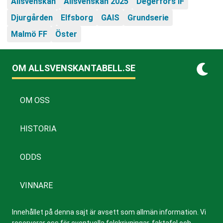
Allsvenskan
Allsvenskan 2025
Degerfors IF
Djurgården
Elfsborg
GAIS
Grundserie
Malmö FF
Öster
OM ALLSVENSKANTABELL.SE
OM OSS
HISTORIA
ODDS
VINNARE
Innehållet på denna sajt är avsett som allmän information. Vi
reserverar oss för eventuella felskrivningar, faktafel och