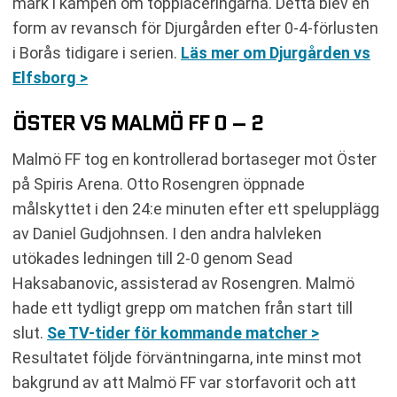
mark i kampen om topplaceringarna. Detta blev en
form av revansch för Djurgården efter 0-4-förlusten
i Borås tidigare i serien.
Läs mer om Djurgården vs
Elfsborg >
ÖSTER VS MALMÖ FF 0 – 2
Malmö FF tog en kontrollerad bortaseger mot Öster
på Spiris Arena. Otto Rosengren öppnade
målskyttet i den 24:e minuten efter ett spelupplägg
av Daniel Gudjohnsen. I den andra halvleken
utökades ledningen till 2-0 genom Sead
Haksabanovic, assisterad av Rosengren. Malmö
hade ett tydligt grepp om matchen från start till
slut.
Se TV-tider för kommande matcher >
Resultatet följde förväntningarna, inte minst mot
bakgrund av att Malmö FF var storfavorit och att