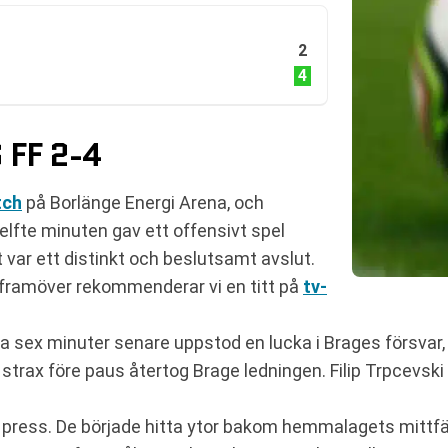
2
4
FF 2-4
tch
på Borlänge Energi Arena, och
lfte minuten gav ett offensivt spel
t var ett distinkt och beslutsamt avslut.
de framöver rekommenderar vi en titt på
tv-
ra sex minuter senare uppstod en lucka i Brages försvar,
h strax före paus återtog Brage ledningen. Filip Trpcevs
n press. De började hitta ytor bakom hemmalagets mittf