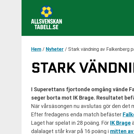
Hem
/
Nyheter
/
Stark vändning av Falkenberg p
STARK VÄNDNI
I Superettans fjortonde omgång vände Fal
seger borta mot IK Brage. Resultatet befä
När vårsäsongen nu avslutas gör den det med
Efter fredagens enda match befäster
Falk
Laget har spelat in 28 poäng. För
IK Brage
ä
dalalaget står kvar på 16 poäng i
mitten av