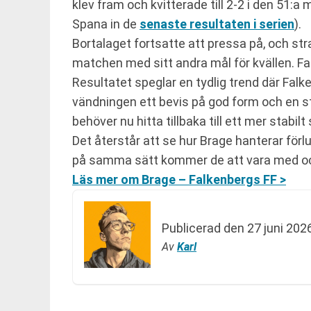
klev fram och kvitterade till 2-2 i den 51:a
Spana in de
senaste resultaten i serien
).
Bortalaget fortsatte att pressa på, och s
matchen med sitt andra mål för kvällen. Fal
Resultatet speglar en tydlig trend där Falk
vändningen ett bevis på god form och en sta
behöver nu hitta tillbaka till ett mer stabilt 
Det återstår att se hur Brage hanterar förl
på samma sätt kommer de att vara med och
Läs mer om Brage – Falkenbergs FF >
Publicerad den
27 juni 202
Av
Karl