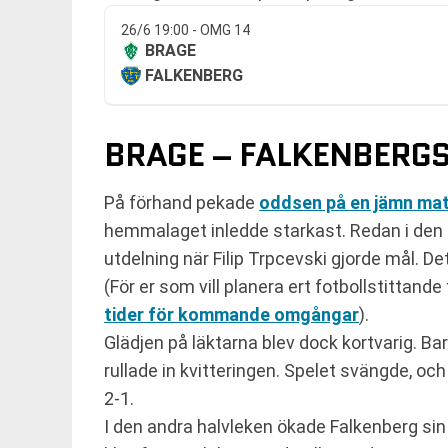
26/6 19:00 - OMG 14
BRAGE
FALKENBERG
BRAGE – FALKENBERGS 
På förhand pekade
oddsen på en jämn ma
hemmalaget inledde starkast. Redan i den e
utdelning när Filip Trpcevski gjorde mål. De
(För er som vill planera ert fotbollstittan
tider för kommande omgångar
).
Glädjen på läktarna blev dock kortvarig. Ba
rullade in kvitteringen. Spelet svängde, oc
2-1.
I den andra halvleken ökade Falkenberg si