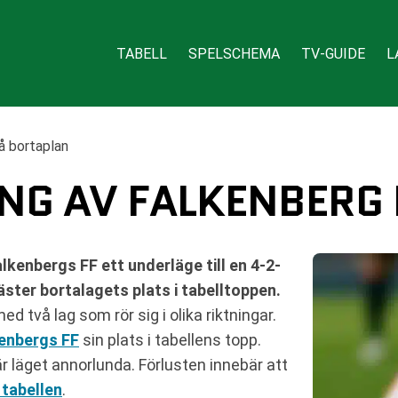
TABELL
SPELSCHEMA
TV-GUIDE
L
å bortaplan
NG AV FALKENBERG
kenbergs FF ett underläge till en 4-2-
ster bortalagets plats i tabelltoppen.
 två lag som rör sig i olika riktningar.
enbergs FF
sin plats i tabellens topp.
r läget annorlunda. Förlusten innebär att
 tabellen
.