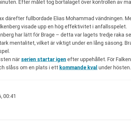
 minuten. Efter målet tog bortalaget över kontrollen av m
trax därefter fullbordade Elias Mohammad vändningen. M
kenberg visade upp en hög effektivitet i anfallsspelet.
enberg har lätt för Brage – detta var lagets tredje raka 
rk mentalitet, vilket är viktigt under en lång säsong. Br
spel.
usten när
serien startar igen
efter uppehållet. För Falken
 slåss om en plats i ett
kommande kval
under hösten.
6, 00:41