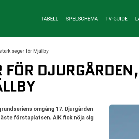
TABELL
SPELSCHEMA
TV-GUIDE
L
 stark seger för Mjällby
R FÖR DJURGÅRDEN,
ÄLLBY
grundseriens omgång 17. Djurgården
äste förstaplatsen. AIK fick nöja sig