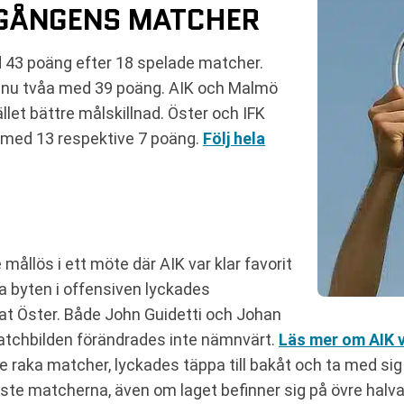
MGÅNGENS MATCHER
d 43 poäng efter 18 spelade matcher.
 nu tvåa med 39 poäng. AIK och Malmö
llet bättre målskillnad. Öster och IFK
r med 13 respektive 7 poäng.
Följ hela
ållös i ett möte där AIK var klar favorit
ra byten i offensiven lyckades
rat Öster. Både John Guidetti och Johan
atchbilden förändrades inte nämnvärt.
Läs mer om AIK v
re raka matcher, lyckades täppa till bakåt och ta med sig
ste matcherna, även om laget befinner sig på övre halv