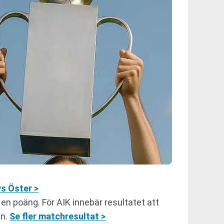
s Öster >
 en poäng. För AIK innebär resultatet att
an.
Se fler matchresultat >