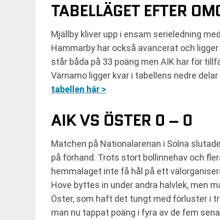
TABELLÄGET EFTER O
Mjällby kliver upp i ensam serieledning me
Hammarby har också avancerat och ligger
står båda på 33 poäng men AIK har för tillfä
Värnamo ligger kvar i tabellens nedre dela
tabellen här >
AIK VS ÖSTER 0 – 0
Matchen på Nationalarenan i Solna slutade m
på förhand. Trots stort bollinnehav och fle
hemmalaget inte få hål på ett välorganise
Hove byttes in under andra halvlek, men m
Öster, som haft det tungt med förluster i t
man nu tappat poäng i fyra av de fem sena