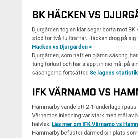
BK HÄCKEN VS DJURGÅ
Djurgården tog en klar seger borta mot BK
stod för två fullträffar. Häcken drog på sig
Häcken vs Djurgården >
Djurgården, som haft en ojämn säsong, har n
tung förlust och har släppt in nio mål på 
säsongerna fortsätter.
Se lagens statistik
IFK VÄRNAMO VS HAM
Hammarby vände ett 2-1-underläge i paus mo
Värnamos inledning var stark med mål av
halvlek.
Läs mer om IFK Värnamo vs Hamm
Hammarby befäster därmed sin plats som tv