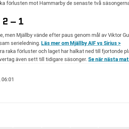
 raka förlusten mot Hammarby de senaste två säsongern
 2 – 1
re, men Mjällby vände efter paus genom mål av Viktor G
nsam serieledning.
Läs mer om Mjällby AIF vs Sirius >
a raka förluster och laget har halkat ned till fjortonde pl
ertag även sett till tidigare säsonger.
Se när nästa mat
, 06:01