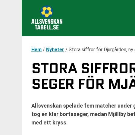
Hem
/
Nyheter
/
Stora siffror för Djurgården, ny
STORA SIFFRO
SEGER FÖR MJ
Allsvenskan spelade fem matcher under 
tog en klar bortaseger, medan Mjällby bef
med ett kryss.