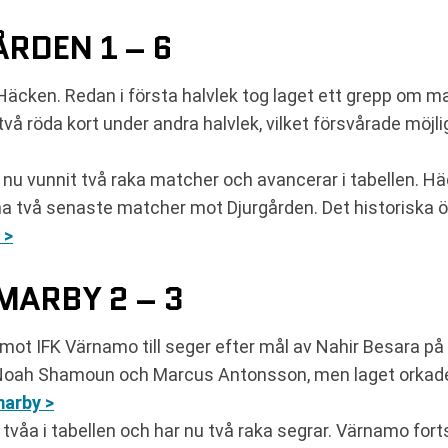
RDEN 1 – 6
 Häcken. Redan i första halvlek tog laget ett grepp om
 två röda kort under andra halvlek, vilket försvårade möj
u vunnit två raka matcher och avancerar i tabellen. Häck
sina två senaste matcher mot Djurgården. Det historiska
 >
MARBY 2 – 3
t IFK Värnamo till seger efter mål av Nahir Besara på 
 Noah Shamoun och Marcus Antonsson, men laget orkad
arby >
åa i tabellen och har nu två raka segrar. Värnamo forts