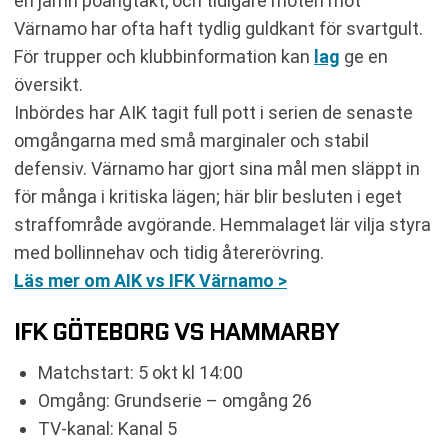
en jämn poängtakt, och tidigare möten mot
Värnamo har ofta haft tydlig guldkant för svartgult.
För trupper och klubbinformation kan
lag
ge en
översikt.
Inbördes har AIK tagit full pott i serien de senaste
omgångarna med små marginaler och stabil
defensiv. Värnamo har gjort sina mål men släppt in
för många i kritiska lägen; här blir besluten i eget
straffområde avgörande. Hemmalaget lär vilja styra
med bollinnehav och tidig återerövring.
Läs mer om AIK vs IFK Värnamo >
IFK GÖTEBORG VS HAMMARBY
Matchstart: 5 okt kl 14:00
Omgång: Grundserie – omgång 26
TV-kanal: Kanal 5