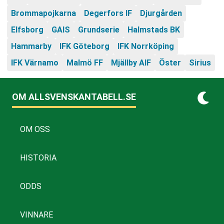
Brommapojkarna
Degerfors IF
Djurgården
Elfsborg
GAIS
Grundserie
Halmstads BK
Hammarby
IFK Göteborg
IFK Norrköping
IFK Värnamo
Malmö FF
Mjällby AIF
Öster
Sirius
OM ALLSVENSKANTABELL.SE
OM OSS
HISTORIA
ODDS
VINNARE