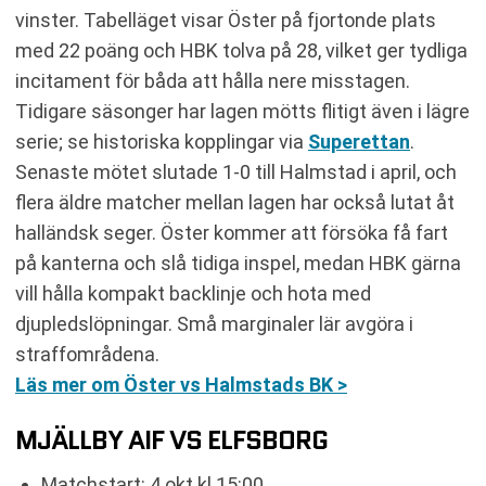
vinster. Tabelläget visar Öster på fjortonde plats
med 22 poäng och HBK tolva på 28, vilket ger tydliga
incitament för båda att hålla nere misstagen.
Tidigare säsonger har lagen mötts flitigt även i lägre
serie; se historiska kopplingar via
Superettan
.
Senaste mötet slutade 1-0 till Halmstad i april, och
flera äldre matcher mellan lagen har också lutat åt
halländsk seger. Öster kommer att försöka få fart
på kanterna och slå tidiga inspel, medan HBK gärna
vill hålla kompakt backlinje och hota med
djupledslöpningar. Små marginaler lär avgöra i
straffområdena.
Läs mer om Öster vs Halmstads BK >
MJÄLLBY AIF VS ELFSBORG
Matchstart: 4 okt kl 15:00