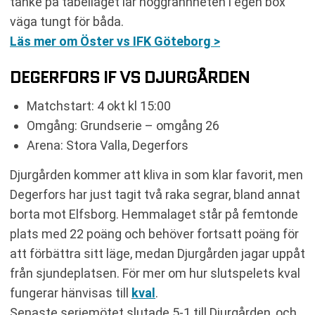
tanke på tabelläget lär noggrannheten i egen box
väga tungt för båda.
Läs mer om Öster vs IFK Göteborg >
DEGERFORS IF VS DJURGÅRDEN
Matchstart: 4 okt kl 15:00
Omgång: Grundserie – omgång 26
Arena: Stora Valla, Degerfors
Djurgården kommer att kliva in som klar favorit, men
Degerfors har just tagit två raka segrar, bland annat
borta mot Elfsborg. Hemmalaget står på femtonde
plats med 22 poäng och behöver fortsatt poäng för
att förbättra sitt läge, medan Djurgården jagar uppåt
från sjundeplatsen. För mer om hur slutspelets kval
fungerar hänvisas till
kval
.
Senaste seriemötet slutade 5-1 till Djurgården, och