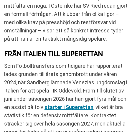
mittfältaren noga. I Österrike har SV Ried redan gjort
en formell förfrågan. Att klubbar från olika ligor –
med olika krav på presshöjd och restförsvar vid
omställningar – visar ett så konkret intresse tyder
på att han är en taktiskt mångsidig spelare.
FRÅN ITALIEN TILL SUPERETTAN
Som Fotbolltransfers.com tidigare har rapporterat
lades grunden till årets genombrott under våren
2024, när Sandberg lämnade Venezias ungdomslag i
Italien för att spela i IK Oddevold. Fram till slutet av
juni under säsongen 2026 har han gjort fyra mål och
en assist på tolv
starter i Superettan
, vilket är bra
statistik för en defensiv mittfältare. Kontraktet
sträcker sig över hela säsongen 2027, men aktuella
uppgifter tyder på att en övergång redan i sommar