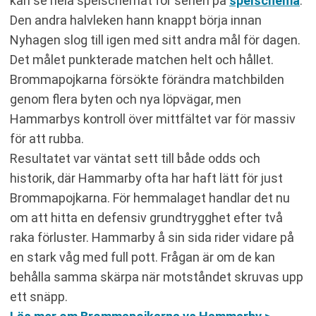
kan se hela spelschemat för serien på
spelschema
.
Den andra halvleken hann knappt börja innan
Nyhagen slog till igen med sitt andra mål för dagen.
Det målet punkterade matchen helt och hållet.
Brommapojkarna försökte förändra matchbilden
genom flera byten och nya löpvägar, men
Hammarbys kontroll över mittfältet var för massiv
för att rubba.
Resultatet var väntat sett till både odds och
historik, där Hammarby ofta har haft lätt för just
Brommapojkarna. För hemmalaget handlar det nu
om att hitta en defensiv grundtrygghet efter två
raka förluster. Hammarby å sin sida rider vidare på
en stark våg med full pott. Frågan är om de kan
behålla samma skärpa när motståndet skruvas upp
ett snäpp.