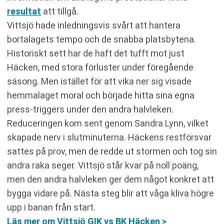
resultat
att tillgå.
Vittsjö hade inledningsvis svårt att hantera
bortalagets tempo och de snabba platsbytena.
Historiskt sett har de haft det tufft mot just
Häcken, med stora förluster under föregående
säsong. Men istället för att vika ner sig visade
hemmalaget moral och började hitta sina egna
press-triggers under den andra halvleken.
Reduceringen kom sent genom Sandra Lynn, vilket
skapade nerv i slutminuterna. Häckens restförsvar
sattes på prov, men de redde ut stormen och tog sin
andra raka seger. Vittsjö står kvar på noll poäng,
men den andra halvleken ger dem något konkret att
bygga vidare på. Nästa steg blir att våga kliva högre
upp i banan från start.
Läs mer om Vittsjö GIK vs BK Häcken >