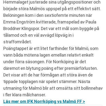
Hemmalaget justerade sina utgångspositioner och
började störa Malmös uppspel på ett effektivt sätt.
Belöningen kom i den sextiofemte minuten när
Emma Engström kvitterade, framspelad av Paula
Broddner Klingspor. Det var ett mål som byggde på
tålamod och en väl avvägd löpväg in i
straffområdet.
Poängtappet är ett litet farthinder för Malmö, som
vann båda mötena lagen emellan relativt enkelt
under förra säsongen. För Norrköping är det
däremot en blytung poäng efter premiärförlusten.
Det visar att de har förmågan att störa även de
tippade topplagen när spelet stämmer. Nästa
utmaning för Malmö blir att omsätta sitt bollinnehav
i fler klara målchanser.
Läs mer om IFK Norrköping vs Malmö FF >