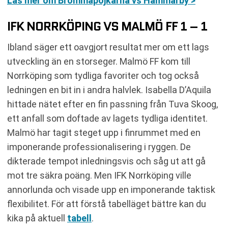
Läs mer om Brommapojkarna vs Hammarby >
IFK NORRKÖPING VS MALMÖ FF 1 – 1
Ibland säger ett oavgjort resultat mer om ett lags
utveckling än en storseger. Malmö FF kom till
Norrköping som tydliga favoriter och tog också
ledningen en bit in i andra halvlek. Isabella D’Aquila
hittade nätet efter en fin passning från Tuva Skoog,
ett anfall som doftade av lagets tydliga identitet.
Malmö har tagit steget upp i finrummet med en
imponerande professionalisering i ryggen. De
dikterade tempot inledningsvis och såg ut att gå
mot tre säkra poäng. Men IFK Norrköping ville
annorlunda och visade upp en imponerande taktisk
flexibilitet. För att förstå tabelläget bättre kan du
kika på aktuell
tabell
.