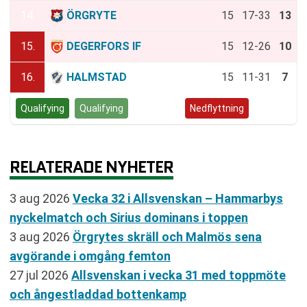
14.
ÖRGRYTE
15
17-33
13
15.
DEGERFORS IF
15
12-26
10
16.
HALMSTAD
15
11-31
7
Qualifying
Qualifying
Kvalspel
Nedflyttning
RELATERADE NYHETER
3 aug 2026
Vecka 32 i Allsvenskan – Hammarbys
nyckelmatch och Sirius dominans i toppen
3 aug 2026
Örgrytes skräll och Malmös sena
avgörande i omgång femton
27 jul 2026
Allsvenskan i vecka 31 med toppmöte
och ångestladdad bottenkamp