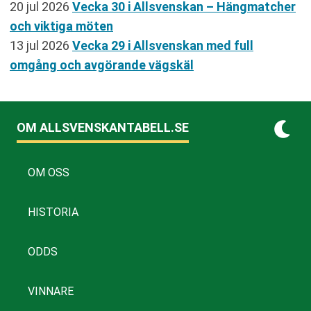
20 jul 2026
Vecka 30 i Allsvenskan – Hängmatcher
och viktiga möten
13 jul 2026
Vecka 29 i Allsvenskan med full
omgång och avgörande vägskäl
OM ALLSVENSKANTABELL.SE
OM OSS
HISTORIA
ODDS
VINNARE