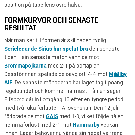
position på tabellens övre halva.
FORMKURVOR OCH SENASTE
RESULTAT
När man ser till formen är skillnaden tydlig.
Serieledande Sirius har spelat bra
den senaste
tiden. I sin senaste match vann de mot
Brommapojkarna
med 2-1 på bortaplan.
Dessförinnan spelade de oavgjort, 4-4, mot
Mjällby
AIF
. De senaste månaderna har laget tagit poäng
regelbundet och kommer närmast från en seger.
Elfsborg går in i omgång 13 efter en tyngre period
med två raka förluster i Allsvenskan. Den 12 juli
förlorade de mot
GAIS
med 1-0, vilket följde på en
hemmaförlust med 2-1 mot
Hammarby
veckan
innan. Laget behöver nu vända sin negativa trend