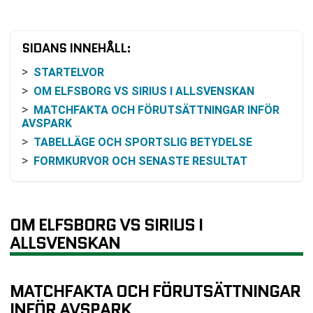
SIDANS INNEHÅLL:
STARTELVOR
OM ELFSBORG VS SIRIUS I ALLSVENSKAN
MATCHFAKTA OCH FÖRUTSÄTTNINGAR INFÖR
AVSPARK
TABELLÄGE OCH SPORTSLIG BETYDELSE
FORMKURVOR OCH SENASTE RESULTAT
HISTORISKA MÖTEN MELLAN LAGEN
FAVORITSKAP OCH ODDS
KOMMANDE SPELSCHEMA
OM ELFSBORG VS SIRIUS I
VANLIGA FRÅGOR OM ELFSBORG VS SIRIUS
ALLSVENSKAN
TABELL
RELATERADE NYHETER
MATCHFAKTA OCH FÖRUTSÄTTNINGAR
INFÖR AVSPARK