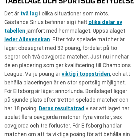
TABELLÄGE OCH SPORTSLIG BETYDELSE
Det är
två lag
i olika situationer som möts.
Gästande Sirius befinner sig i helt
olika delar av
tabellen
jämfört med hemmalaget. Uppsalalaget
leder Allsvenskan
. Efter tolv spelade matcher är
laget obesegrat med 32 poäng, fördelat på tio
segrar och två oavgjorda matcher. Just nu innehar
de en placering som ger kvalificering till Champions
League. Varje poäng är
viktig i toppstriden
, och att
behålla placeringen är en stor sportslig möjlighet.
För Elfsborg är läget annorlunda. Boråslaget ligger
på sjunde plats efter tretton spelade matcher och
har 18 poäng.
Deras resultatrad
visar att laget har
spelat flera oavgjorda matcher: fyra vinster, sex
oavgjorda och tre förluster. För Elfsborg handlar
matchen om att ta viktiga poäng för att behålla sin