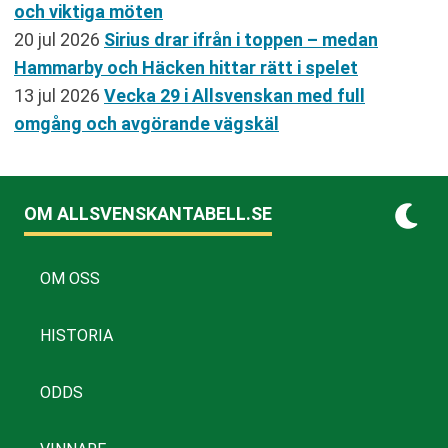
och viktiga möten
20 jul 2026
Sirius drar ifrån i toppen – medan
Hammarby och Häcken hittar rätt i spelet
13 jul 2026
Vecka 29 i Allsvenskan med full
omgång och avgörande vägskäl
OM ALLSVENSKANTABELL.SE
OM OSS
HISTORIA
ODDS