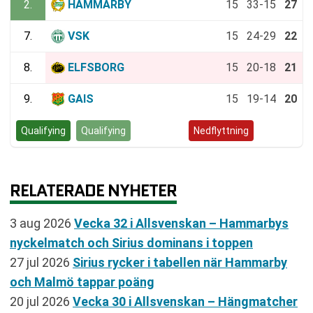
2.
HAMMARBY
15
33-15
27
7.
VSK
15
24-29
22
8.
ELFSBORG
15
20-18
21
9.
GAIS
15
19-14
20
Qualifying
Qualifying
Kvalspel
Nedflyttning
RELATERADE NYHETER
3 aug 2026
Vecka 32 i Allsvenskan – Hammarbys
nyckelmatch och Sirius dominans i toppen
27 jul 2026
Sirius rycker i tabellen när Hammarby
och Malmö tappar poäng
20 jul 2026
Vecka 30 i Allsvenskan – Hängmatcher