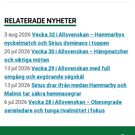
RELATERADE NYHETER
3 aug 2026
Vecka 32 i Allsvenskan – Hammarbys
nyckelmatch och Sirius dominans i toppen
20 jul 2026
Vecka 30 i Allsvenskan – Hängmatcher
och viktiga möten
13 jul 2026
Vecka 29 i Allsvenskan med full
omgång och avgörande vägskäl
13 jul 2026
Sirius drar ifrån medan Hammarby och
Malmö tar säkra hemmasegrar
6 jul 2026
Vecka 28 i Allsvenskan – Obesegrade
serieledare och tunga rivalmötet i fokus