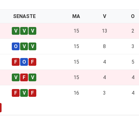
SENASTE
MA
V
O
15
13
2
15
8
3
15
4
5
15
4
4
16
3
4