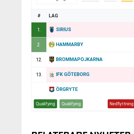
#
LAG
SIRIUS
1.
HAMMARBY
2.
BROMMAPOJKARNA
12.
IFK GÖTEBORG
13.
ÖRGRYTE
14.
Qualifying
Qualifying
Kvalspel
Nedflyttning