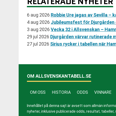
RELATERADE NYHETER
6 aug 2026
Robbie Ure jagas av Sevilla –
4 aug 2026
Jubileumsfest för Djurgården o
3 aug 2026
Vecka 32 i Allsvenskan – Ham
29 jul 2026
Djurgården värvar rutinerade
27 jul 2026
Sirius rycker i tabellen när 
OM ALLSVENSKANTABELL.SE
OM OSS
HISTORIA
ODDS
VINNARE
Innehållet på denna sajt är avsett som allmän informatio
nyheter, inklusive publicerade odds, resultat, tabell