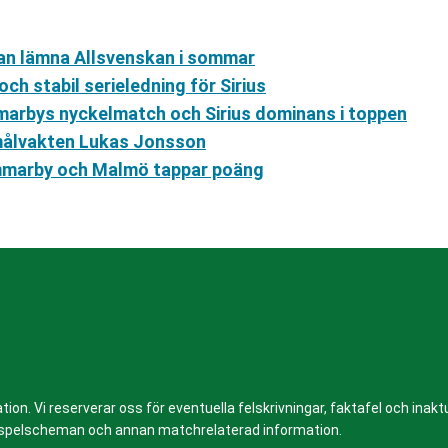
 kan lämna Allsvenskan i sommar
ch stabil serieledning för Sirius
marbys nyckelmatch och Sirius dominans i toppen
 målvakten Lukas Jonsson
Hammarby och Malmö tappar poäng
n. Vi reserverar oss för eventuella felskrivningar, faktafel och inaktue
er, spelscheman och annan matchrelaterad information.