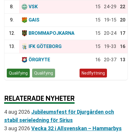
8.
VSK
15
24-29
22
9.
GAIS
15
19-15
20
12.
BROMMAPOJKARNA
15
20-24
17
13.
IFK GÖTEBORG
15
19-33
16
14.
ÖRGRYTE
16
20-37
13
Qualifying
Qualifying
Kvalspel
Nedflyttning
RELATERADE NYHETER
4 aug 2026
Jubileumsfest för Djurgården och
stabil serieledning för Sirius
3 aug 2026
Vecka 32 i Allsvenskan – Hammarbys