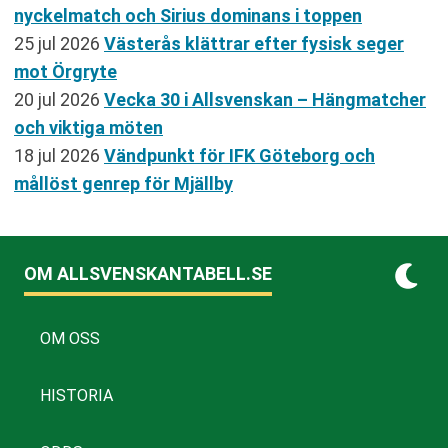
nyckelmatch och Sirius dominans i toppen
25 jul 2026
Västerås klättrar efter fysisk seger
mot Örgryte
20 jul 2026
Vecka 30 i Allsvenskan – Hängmatcher
och viktiga möten
18 jul 2026
Vändpunkt för IFK Göteborg och
mållöst genrep för Mjällby
OM ALLSVENSKANTABELL.SE
OM OSS
HISTORIA