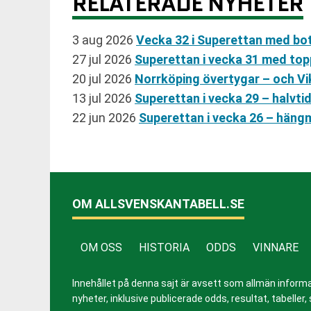
RELATERADE NYHETER
3 aug 2026
Vecka 32 i Superettan med bo
27 jul 2026
Superettan i vecka 31 med t
20 jul 2026
Norrköping övertygar – och Vi
13 jul 2026
Superettan i vecka 29 – halvti
22 jun 2026
Superettan i vecka 26 – häng
OM ALLSVENSKANTABELL.SE
OM OSS
HISTORIA
ODDS
VINNARE
Innehållet på denna sajt är avsett som allmän informatio
nyheter, inklusive publicerade odds, resultat, tabell