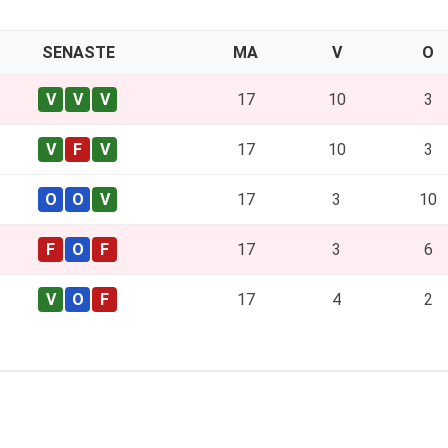
SENASTE
MA
V
O
17
10
3
17
10
3
17
3
10
17
3
6
17
4
2