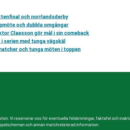
ttenfinal och norrlandsderby
oppmöte och dubbla omgångar
ktor Claesson gör mål i sin comeback
d i serien med tunga vägskäl
matcher och tunga möten i toppen
n. Vi reserverar oss för eventuella felskrivningar, faktafel och inaktue
er, spelscheman och annan matchrelaterad information.