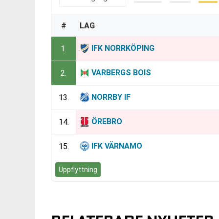
#
LAG
IFK NORRKÖPING
1.
VARBERGS BOIS
2.
NORRBY IF
13.
ÖREBRO
14.
IFK VÄRNAMO
15.
Uppflyttning