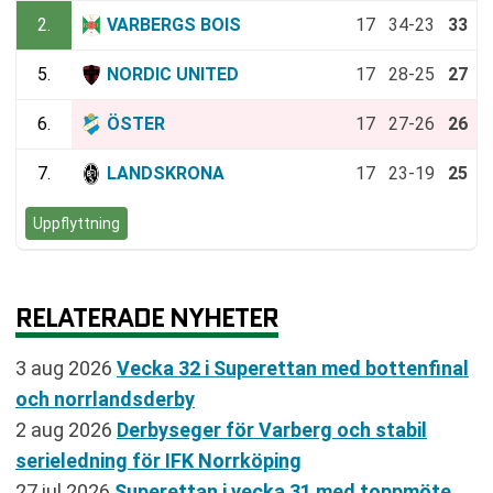
2.
VARBERGS BOIS
17
34-23
33
5.
NORDIC UNITED
17
28-25
27
6.
ÖSTER
17
27-26
26
7.
LANDSKRONA
17
23-19
25
Uppflyttning
RELATERADE NYHETER
3 aug 2026
Vecka 32 i Superettan med bottenfinal
och norrlandsderby
2 aug 2026
Derbyseger för Varberg och stabil
serieledning för IFK Norrköping
27 jul 2026
Superettan i vecka 31 med toppmöte